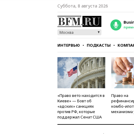
Суббота, 8 августа 2026
Busi
прям
Москва
ИНТЕРВЬЮ
ПОДКАСТЫ
КОМПА
СТИЛЬ
ТЕСТЫ
«Право вето находится в
Право на
Киеве» — Бовт об
рефинанси
«адских» санкциях
комбо-ипот
против РФ, которые
механизма 
поддержал Сенат США