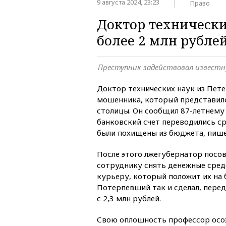
9 августа 2024, 23:23
Право
Доктор техническ
более 2 млн рубле
Преступник задействовал известн
Доктор технических наук из Пете
мошенника, который представил
столицы. Он сообщил 87-летнему 
банковский счет переводились с
были похищены из бюджета, пиш
После этого лжегубернатор посо
сотруднику снять денежные сред
курьеру, который положит их на 
Потерпевший так и сделал, пере
с 2,3 млн рублей.
Свою оплошность профессор осо