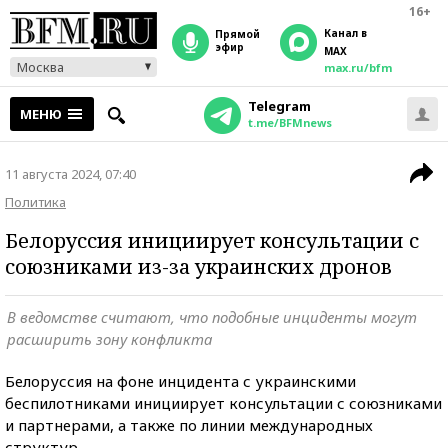
16+
Канал в
прямой
эфир
MAX
Москва
max.ru/bfm
Telegram
МЕНЮ
t.me/BFMnews
11 августа 2024, 07:40
Политика
Белоруссия инициирует консультации с
союзниками из-за украинских дронов
В ведомстве считают, что подобные инциденты могут
расширить зону конфликта
Белоруссия на фоне инцидента с украинскими
беспилотниками инициирует консультации с союзниками
и партнерами, а также по линии международных
структур.