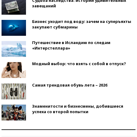
Судьба наследства: истории удивительных
завещаний
Бизнес уходит под воду: зачем на суперъяхты
закупают субмарины
Путешествие в Исландию по следам
«Интерстеллара»
Модный выбор: что взять с собой в отпуск?
Самая трендовая обувь лета – 2026
Знаменитости и бизнесмены, добившиеся
успеха со второй попытки
Как защититься от солнца на курорте?