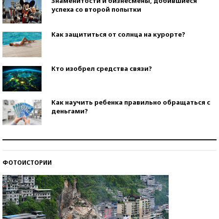
Знаменитости и бизнесмены, добившиеся
успеха со второй попытки
Как защититься от солнца на курорте?
Кто изобрел средства связи?
Как научить ребенка правильно обращаться с
деньгами?
Рекорды ЕГЭ: в каких регионах больше всего
стобалльников?
ФОТОИСТОРИИ
Самые модные пляжи — 2026