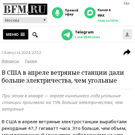
16+
Канал в
прямой
эфир
MAX
Москва
max.ru/bfm
Telegram
МЕНЮ
t.me/BFMnews
14 августа 2024, 22:52
Финансы
Рынки
В США в апреле ветряные станции дали
больше электричества, чем угольные
При этом в январе — апреле нынешнего года угольные
станции произвели на 15% больше электричества, чем
ветряные
В США в апреле ветряные электростанции выработали
рекордные 47,7 гигаватт-часа. Это больше, чем объем,
сгенерированноый станциями, работающими на угле