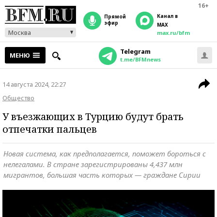
16+
Канал в
прямой
эфир
MAX
Москва
max.ru/bfm
Telegram
МЕНЮ
t.me/BFMnews
14 августа 2024, 22:27
Общество
У въезжающих в Турцию будут брать
отпечатки пальцев
Новая система, как предполагается, поможет бороться с
нелегалами. В стране зарегистрированы 4,437 млн
мигрантов, большая часть которых — граждане Сирии