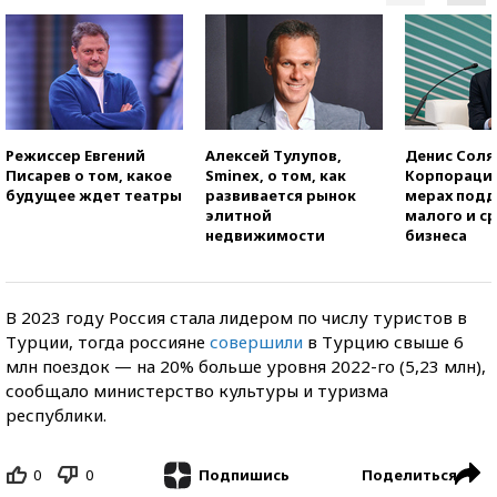
Режиссер Евгений
Алексей Тулупов,
Денис Соля
Писарев о том, какое
Sminex, о том, как
Корпорация
будущее ждет театры
развивается рынок
мерах под
элитной
малого и с
недвижимости
бизнеса
В 2023 году Россия стала лидером по числу туристов в
Турции, тогда россияне
совершили
в Турцию свыше 6
млн поездок — на 20% больше уровня 2022-го (5,23 млн),
сообщало министерство культуры и туризма
республики.
0
0
Поделиться
Подпишись