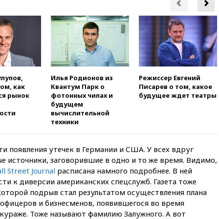
09:55
Силы ПВО перехватили
за утро 85 БПЛА над
территорией РФ
09:25
Ильский НПЗ на Кубани
загорелся после падения
обломков дрона
08:57
Собянин сообщил о
улупов,
Илья Родионов из
Режиссер Евгений
девяти БПЛА, сбитых на
том, как
Квантум Парк о
Писарев о том, какое
подлете к Москве
ся рынок
фотонных чипах и
будущее ждет театры
будущем
08:42
Силы ПВО сбили почти
ости
вычислительной
400 БПЛА над российскими
техники
регионами
08:16
Лукашенко призвал
белорусов покупать избы в
 появления утечек в Германии и США. У всех вдруг
селах
 источники, заговорившие в одно и то же время. Видимо,
l Street Journal
расписана намного подробнее. В ней
07:30
Нигерия стала
ти к диверсии американских спецслужб. Газета тоже
крупнейшим поставщиком
авиатоплива в Европу
которой подрыв стал результатом осуществления плана
офицеров и бизнесменов, появившегося во время
06:30
США и Колумбия
 кураже. Тоже называют фамилию Залужного. А вот
обсуждают координацию