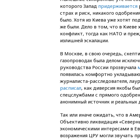
которого Запад
придерживается
страх и риск, никакого одобрени
было. Хотя из Киева уже хотят п
же были. Дело в том, что в Киев
конфликт, тогда как НАТО и пре
излишней эскалации.
В Москве, в свою очередь, скепти
газопроводах была делом исключи
руководства России прозвучала
появилась комфортно укладываю
журналиста-расследователя, лау
расписал
, как диверсия якобы б
спецслужбами с прямого одобрени
анонимный источник и реальных д
Так или иначе ожидать, что в Ам
Объективно ликвидация «Северны
экономическими интересами в Евро
возражения ЦРУ могли звучать пр