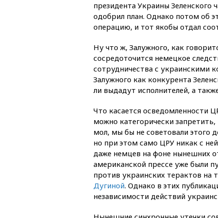
президента Украины Зеленского 
одобрил план. Однако потом об э
операцию, и тот якобы отдал со
Ну что ж, Залужного, как говорит
сосредоточится немецкое следств
сотрудничества с украинскими ко
Залужного как конкурента Зеленс
ли выдадут исполнителей, а такж
Что касается осведомленности ЦРУ
можно категорически запретить, 
мол, мы бы не советовали этого д
но при этом само ЦРУ никак с не
даже немцев на фоне нынешних от
американской прессе уже были п
против украинских терактов на т
Дугиной
. Однако в этих публика
независимости действий украинс
Нынешние синхронные утечки сов