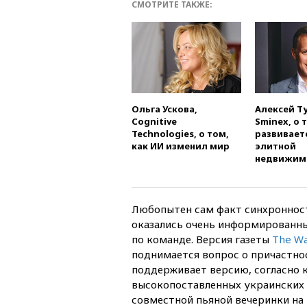
СМОТРИТЕ ТАКЖЕ:
Ольга Ускова,
Алексей Т
Cognitive
Sminex, о 
Technologies, о том,
развивает
как ИИ изменил мир
элитной
недвижим
Любопытен сам факт синхронности
оказались очень информированные
по команде. Версия газеты
The Wal
поднимается вопрос о причастнос
поддерживает версию, согласно 
высокопоставленных украинских 
совместной пьяной вечеринки на