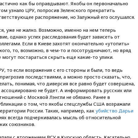
усилий против наркотрафика
частично как бы оправдывают. Якобы он первоначально
том узнало ЦРУ, попросив Зеленского прекратить
05:30
ВМС Испании усилили
ответствующее распоряжение, но Залужный его ослушался.
присутствие в Сеуте на фоне
миграционного кризиса
ся, уже не жалко. Возможно, именно на нем теперь
03:30
В Минстрое сравнили
ие, однако успех расследования будет зависеть от
качество жилья в Нью-Йорке и
ллегами. Если в Киеве захотят окончательно «утопить»
России
кого, то, возможно, в чем-то и посотрудничают, но вряд
02:30
Трамп попросил
е могут постараться скрыть еще какие-то улики.
отпустить его с круглого стола
в Госдепе, чтобы «вести
, то если возражения с его стороны и были, то ведь
войну»
пригрозив последствиями, а можно просто сказать, что,
01:35
Мигрант погиб при
елать, понимая, что диверсия все равно будет совершена,
попытке попасть из Марокко в
й ассоциировано не будет. А информировать русских или
Сеуту на параплане
ношений с Москвой Лэнгли не обязано. Ранее в
00:30
FT: ЕС не готов принять в
убликации о том, что якобы спецслужбы США возражали
блок Украину из-за уровня
ерритории России. Таких, например, как
убийство Дарьи
коррупции
циях всегда подчеркивалась мысль об относительной
вчера, 23:35
Лукашенко
ких союзников.
объяснил экономическую
выгоду безвизового режима с
пали с вторжением ВСУ в Курскую область. Касательно
ЕС