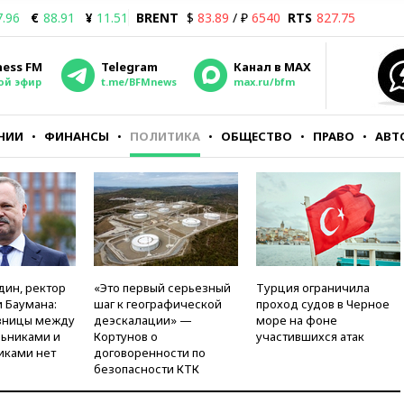
7.96
€
88.91
¥
11.51
BRENT
$
83.89
/ ₽
6540
RTS
827.75
ness FM
Telegram
Канал в MAX
ой эфир
t.me/BFMnews
max.ru/bfm
НИИ
ФИНАНСЫ
ПОЛИТИКА
ОБЩЕСТВО
ПРАВО
АВТ
дин, ректор
«Это первый серьезный
Турция ограничила
 Баумана:
шаг к географической
проход судов в Черное
зницы между
деэскалации» —
море на фоне
ьниками и
Кортунов о
участившихся атак
иками нет
договоренности по
безопасности КТК