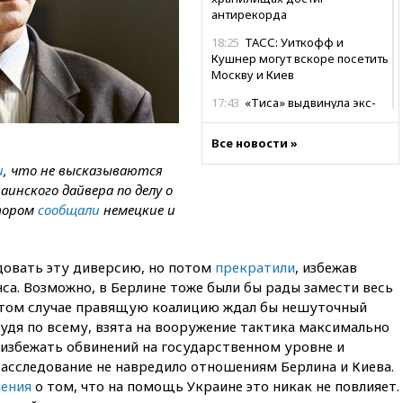
антирекорда
18:25
ТАСС: Уиткофф и
Кушнер могут вскоре посетить
Москву и Киев
17:43
«Тиса» выдвинула экс-
председателя Верховного
суда на пост президента
Все новости »
Венгрии
и
, что не высказываются
16:50
Politico: «Газовая
инского дайвера по делу о
авантюра Германии ставит под
отором
сообщали
немецкие и
угрозу европейскую зиму»
16:16
Беспилотник взорвался
вблизи газопровода в
довать эту диверсию, но потом
прекратили
, избежав
Болгарии
са. Возможно, в Берлине тоже были бы рады замести весь
15:25
При атаке БПЛА в
 этом случае правящую коалицию ждал бы нешуточный
Белгородской области погиб
судя по всему, взята на вооружение тактика максимально
мирный житель
 избежать обвинений на государственном уровне и
14:54
В Аргентине умер отец
расследование не навредило отношениям Берлина и Киева.
футболиста Лионеля Месси
ления
о том, что на помощь Украине это никак не повлияет.