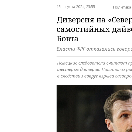
15 августа 2024, 23:55
Политика
Диверсия на «Севе
самостийных дайв
Бовта
Власти ФРГ отказались говори
Немецкие следователи считают п
шестерых дайверов. Политолог ра
в следствии вокруг взрыва газопро