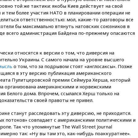
ровно той же тактики: якобы Киев действует на свой
вчера, 22:59
На башню
я и тем более участия НАТО в планировании операции не
ресторана «Армения» в
оделиться ответственностью: мол, какие-то разговоры все
Москве вернут утраченную
скульптуру балерины
е хотели бы максимально втянуть натовских союзников в
жде всего администрация Байдена по-прежнему опасаются
вчера, 22:45
Литовец
протаранил погранпункт при
попытке попасть в Россию
чески относятся к версии о том, что диверсия на
вчера, 22:28
Бессент
тельно Украины. С самого начала на уровне высшего
анонсировал скорое
мысль
о том, что за подрывом стоят «англосаксы». Позже
соглашение о прекращении
огня США и Ирана
щаяся в эту версию публикация американского
реата Пулитцеровской премии Сеймура Херша, который
вчера, 22:15
Три человека
ыла организована американскими и норвежскими
получили ножевые ранения
при нападении в Чехии
я Белого дома. Впрочем, ссылался Херш только на
оказательств своей правоты не привел.
вчера, 22:00
Путин поручил
выделить средства на новые
ерике станут расследовать эту диверсию, не приходится.
РЛС для Белгородской
области
х потоков» совпадает с американскими политическими и
пе. Так что упомянутые The Wall Street Journal
вчера, 21:56
The Atlantic: Маск
имерно так: «Ну вы там это, как-нибудь поаккуратнее».
отказал Украине в