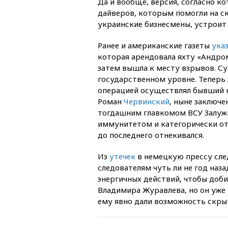
Да и вообще, версия, согласно 
дайверов, которым помогли на с
украинские бизнесмены, устроит
Ранее и американские газеты
ука
которая арендовала яхту «Андром
затем вышла к месту взрывов. Су
государственном уровне. Теперь
операцией осуществлял бывший к
Роман
Червинский
, ныне заключе
тогдашним главкомом ВСУ Залуж
иммунитетом и категорически от
до последнего отнекивался.
Из
утечек
в немецкую прессу сле
следователям чуть ли не год наза
энергичных действий, чтобы добит
Владимира Журавлева, но он уже 
ему явно дали возможность скры