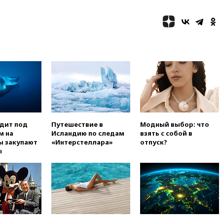
использовании Starlink для
атак вглубь РФ
вчера, 21:35
После пожара на
складе в Брянске возбудили
уголовное дело
вчера, 21:26
Лидеры сборной
РФ по гимнастике получили
официальный отказ в визах от
Хорватии
вчера, 21:15
Пентагон
опубликовал 16 новых видео с
НЛО
одит под
Путешествие в
Модный выбор: что
м на
Исландию по следам
взять с собой в
вчера, 21:00
На границе
ы закупают
«Интерстеллара»
отпуск?
Украины с Польшей скопилось
ы
свыше 6,5 тысячи грузовиков
вчера, 20:53
Швыдкой:
«Интервидение» точно
пройдет в 2026 году
вчера, 20:45
ПВО за день
сбила еще 75 украинских
беспилотников над Россией