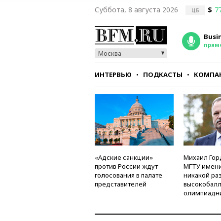
Суббота, 8 августа 2026
$
7
ЦБ
Busi
прям
Москва
ИНТЕРВЬЮ
ПОДКАСТЫ
КОМПА
СТИЛЬ
ТЕСТЫ
«Адские санкции»
Михаил Гор
против России ждут
МГТУ имени
голосования в палате
никакой ра
представителей
высокобалл
олимпиадн