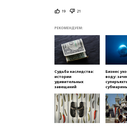
19
21
РЕКОМЕНДУЕМ:
Судьба наследства:
Бизнес ух
истории
воду: заче
удивительных
суперъяхт
завещаний
субмарин