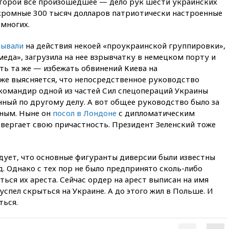
14:43
Турция ограничила
которой все произошедшее — дело рук шести украинских
судоходство в Черном море
кромные 300 тысяч долларов патриотически настроенные
 многих.
14:20
Генпрокурором США
стал Тодд Бланш
зывали
на действия некоей «проукраинской группировки»,
13:37
Пляжи Геленджика
еда», загрузила на нее взрывчатку в немецком порту и
закрыты из-за опасности БПЛА
ть та же — избежать обвинений Киева на
13:03
Испания ввела
 же выясняется, что непосредственное руководство
погранконтроль для
омандир одной из частей Сил спецопераций Украины
итальянских туристов
нный по другому делу. А вот общее руководство было за
12:27
Возгорание на Ильском
ным. Ныне он
посол в Лондоне
с дипломатическим
НПЗ, вызванное атакой БПЛА,
вергает свою причастность. Президент Зеленский тоже
потушили
11:47
Суд оставил под
арестом Rolls-Royce блогера
дует, что основные фигуранты диверсии были известны
Лерчек
д. Однако с тех пор не было предпринято сколь-либо
11:07
При столкновении
ься их ареста. Сейчас ордер на арест выписан на имя
катера и лодки под Самарой
успел скрыться на Украине. А до этого жил в Польше. И
погибли два человека
ться.
10:27
Движение по трассе
«Новороссия» восстановлено