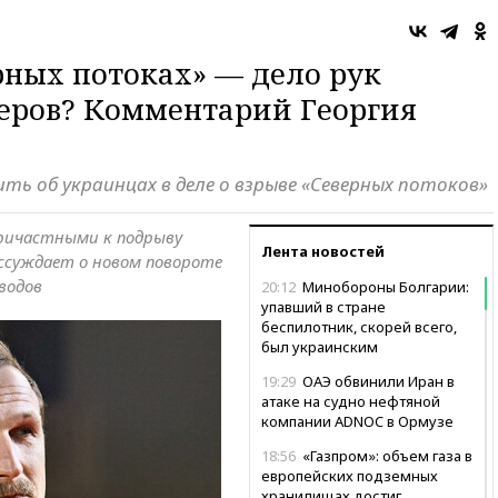
рных потоках» — дело рук
еров? Комментарий Георгия
ть об украинцах в деле о взрыве «Северных потоков»
ричастными к подрыву
Лента новостей
ссуждает о новом повороте
водов
20:12
Минобороны Болгарии:
упавший в стране
беспилотник, скорей всего,
был украинским
19:29
ОАЭ обвинили Иран в
атаке на судно нефтяной
компании ADNOC в Ормузе
18:56
«Газпром»: объем газа в
европейских подземных
хранилищах достиг