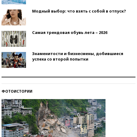
Модный выбор: что взять с собой в отпуск?
Самая трендовая обувь лета – 2026
Знаменитости и бизнесмены, добившиеся
успеха со второй попытки
Как защититься от солнца на курорте?
ФОТОИСТОРИИ
Кто изобрел средства связи?