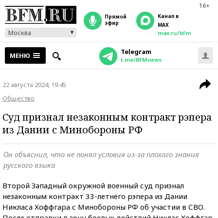
16+
Канал в
прямой
эфир
MAX
Москва
max.ru/bfm
Telegram
МЕНЮ
t.me/BFMnews
22 августа 2024, 19:45
Общество
Суд признал незаконным контракт рэпера
из Дании с Минобороны РФ
Он объяснил, что не понял условия из-за плохого знания
русского языка
Второй Западный окружной военный суд признал
незаконным контракт 33-летнего рэпера из Дании
Никласа Хоффгара с Минобороны РФ об участии в СВО.
После отправки в зону боевых действий Никлас Хоффгар