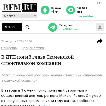
16+
Канал в
прямой
эфир
MAX
Москва
max.ru/bfm
Telegram
МЕНЮ
t.me/BFMnews
23 августа 2024, 10:07
Общество
Происшествия
В ДТП погиб глава Тюменской
строительной компании
Михаил Родин был удостоен звания «Почетный строитель
Тюменской области»
В аварии в Тюмени погиб почетный строитель и
общественный деятель региона Михаил Родин. Он умер
от полученных травм на 74-м году жизни, сообщает
тюменское отделение
«КП»
.