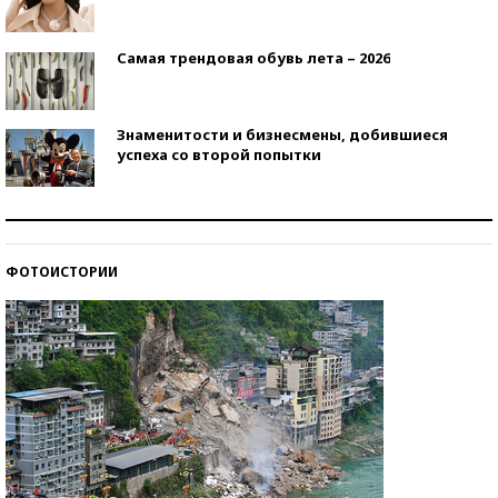
Самая трендовая обувь лета – 2026
Знаменитости и бизнесмены, добившиеся
успеха со второй попытки
Как защититься от солнца на курорте?
ФОТОИСТОРИИ
Кто изобрел средства связи?