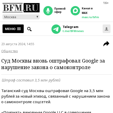
16+
Канал в
прямой
эфир
MAX
Москва
max.ru/bfm
Telegram
МЕНЮ
t.me/BFMnews
23 августа 2024, 14:55
Общество
Суд Москвы вновь оштрафовал Google за
нарушение закона о самоконтроле
Штраф составил 3,5 млн рублей
Таганский суд Москвы оштрафовал Google на 3,5 млн
рублей за новый эпизод, связанный с нарушением закона
о самоконтроле соцсетей.
«Признать виновным Google LLC в совершении