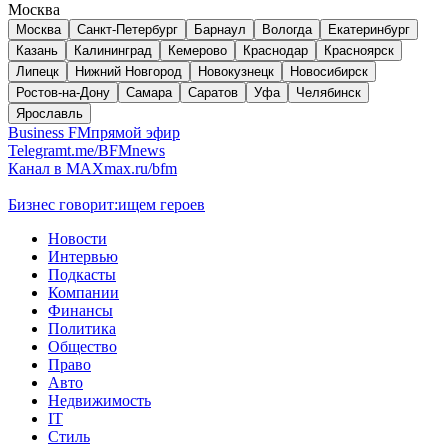
Москва
Москва
Санкт-Петербург
Барнаул
Вологда
Екатеринбург
Казань
Калининград
Кемерово
Краснодар
Красноярск
Липецк
Нижний Новгород
Новокузнецк
Новосибирск
Ростов-на-Дону
Самара
Саратов
Уфа
Челябинск
Ярославль
Business FM
прямой эфир
Telegram
t.me/BFMnews
Канал в MAX
max.ru/bfm
Бизнес говорит:
ищем героев
Новости
Интервью
Подкасты
Компании
Финансы
Политика
Общество
Право
Авто
Недвижимость
IT
Стиль