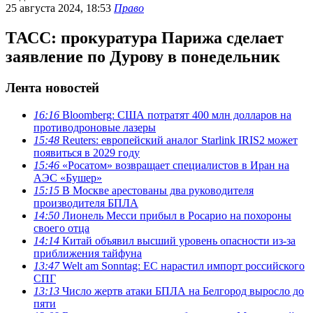
25 августа 2024, 18:53
Право
ТАСС: прокуратура Парижа сделает
заявление по Дурову в понедельник
Лента новостей
16:16
Bloomberg: США потратят 400 млн долларов на
противодроновые лазеры
15:48
Reuters: европейский аналог Starlink IRIS2 может
появиться в 2029 году
15:46
«Росатом» возвращает специалистов в Иран на
АЭС «Бушер»
15:15
В Москве арестованы два руководителя
производителя БПЛА
14:50
Лионель Месси прибыл в Росарио на похороны
своего отца
14:14
Китай объявил высший уровень опасности из-за
приближения тайфуна
13:47
Welt am Sonntag: ЕС нарастил импорт российского
СПГ
13:13
Число жертв атаки БПЛА на Белгород выросло до
пяти