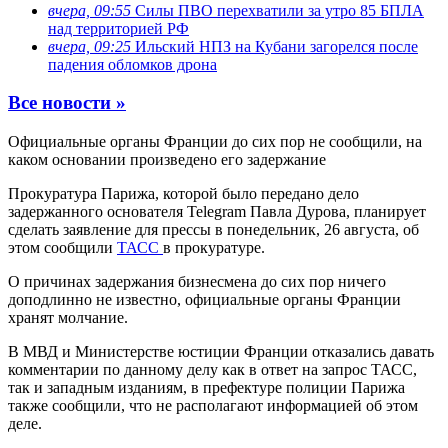
вчера, 09:55
Силы ПВО перехватили за утро 85 БПЛА
над территорией РФ
вчера, 09:25
Ильский НПЗ на Кубани загорелся после
падения обломков дрона
Все новости »
Официальные органы Франции до сих пор не сообщили, на
каком основании произведено его задержание
Прокуратура Парижа, которой было передано дело
задержанного основателя Telegram Павла Дурова, планирует
сделать заявление для прессы в понедельник, 26 августа, об
этом сообщили
ТАСС
в прокуратуре.
О причинах задержания бизнесмена до сих пор ничего
доподлинно не известно, официальные органы Франции
хранят молчание.
В МВД и Министерстве юстиции Франции отказались давать
комментарии по данному делу как в ответ на запрос ТАСС,
так и западным изданиям, в префектуре полиции Парижа
также сообщили, что не располагают информацией об этом
деле.