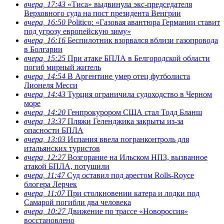
вчера, 17:43
«Тиса» выдвинула экс-председателя
Верховного суда на пост президента Венгрии
вчера, 16:50
Politico: «Газовая авантюра Германии ставит
под угрозу европейскую зиму»
вчера, 16:16
Беспилотник взорвался вблизи газопровода
в Болгарии
вчера, 15:25
При атаке БПЛА в Белгородской области
погиб мирный житель
вчера, 14:54
В Аргентине умер отец футболиста
Лионеля Месси
вчера, 14:43
Турция ограничила судоходство в Черном
море
вчера, 14:20
Генпрокурором США стал Тодд Бланш
вчера, 13:37
Пляжи Геленджика закрыты из-за
опасности БПЛА
вчера, 13:03
Испания ввела погранконтроль для
итальянских туристов
вчера, 12:27
Возгорание на Ильском НПЗ, вызванное
атакой БПЛА, потушили
вчера, 11:47
Суд оставил под арестом Rolls-Royce
блогера Лерчек
вчера, 11:07
При столкновении катера и лодки под
Самарой погибли два человека
вчера, 10:27
Движение по трассе «Новороссия»
восстановлено