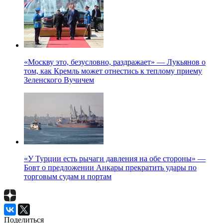
«Москву это, безусловно, раздражает» — Лукьянов о
том, как Кремль может отнестись к теплому приему
Зеленского Вучичем
«У Турции есть рычаги давления на обе стороны» —
Бовт о предложении Анкары прекратить удары по
торговым судам и портам
Поделиться