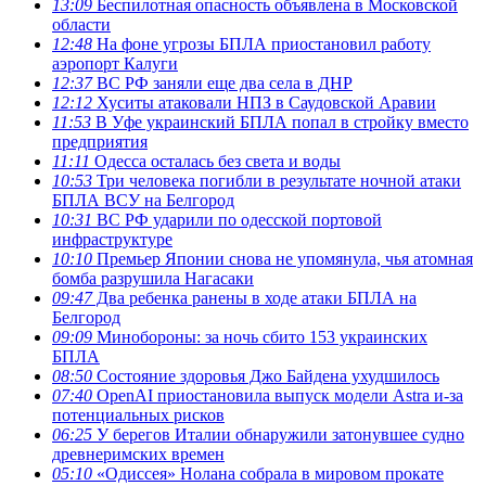
13:09
Беспилотная опасность объявлена в Московской
области
12:48
На фоне угрозы БПЛА приостановил работу
аэропорт Калуги
12:37
ВС РФ заняли еще два села в ДНР
12:12
Хуситы атаковали НПЗ в Саудовской Аравии
11:53
В Уфе украинский БПЛА попал в стройку вместо
предприятия
11:11
Одесса осталась без света и воды
10:53
Три человека погибли в результате ночной атаки
БПЛА ВСУ на Белгород
10:31
ВС РФ ударили по одесской портовой
инфраструктуре
10:10
Премьер Японии снова не упомянула, чья атомная
бомба разрушила Нагасаки
09:47
Два ребенка ранены в ходе атаки БПЛА на
Белгород
09:09
Минобороны: за ночь сбито 153 украинских
БПЛА
08:50
Состояние здоровья Джо Байдена ухудшилось
07:40
OpenAI приостановила выпуск модели Astra и-за
потенциальных рисков
06:25
У берегов Италии обнаружили затонувшее судно
древнеримских времен
05:10
«Одиссея» Нолана собрала в мировом прокате