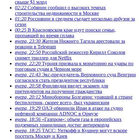
свыше $1 млрд
02:22
Собянин сообщил о высоких темпах
строительства недвижимости в Москве
01:20
Россиянин в среднем съедает несколько арбузов за
сезон
00:25
В Красноярском крае идут поиски семьи,
пропавшей во время сплава
вчера, 23:30
Жителя Нижнего Тагила арестовали за
реакции в Теlegram
вчера, 22:50
Российский режиссер Кирилл Соколов
снимет триллер для Netflix
вчера, 22:20
Турция призвала к мораторию на удары по
торговым судам в Черном море
вчера, 21:43
Экс-председатель Верховного суда Венгрии
согласился стать президентом республики
вчера, 20:58
Финляндия введет экзамен для
претендентов на получение гражданства
вчера, 20:12
Минобороны Болгарии: упавший в стране
беспилотник, скорее всего, был украинским
вчера, 19:29
ОАЭ обвинили Иран в атаке на судно
нефтяной компании ADNOC в Ормузе
вчера, 18:56
«Газпром»: объем газа в европейских
подземных хранилищах достиг антирекорда
вчера, 18:25
ТАСС: Уиткофф и Кушнер могут вскоре
посетить Москву и Киев