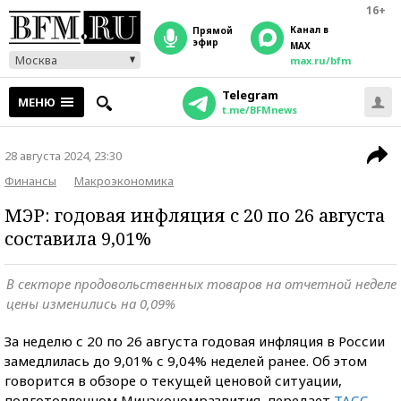
16+
Канал в
прямой
эфир
MAX
Москва
max.ru/bfm
Telegram
МЕНЮ
t.me/BFMnews
28 августа 2024, 23:30
Финансы
Макроэкономика
МЭР: годовая инфляция с 20 по 26 августа
составила 9,01%
В секторе продовольственных товаров на отчетной неделе
цены изменились на 0,09%
За неделю с 20 по 26 августа годовая инфляция в России
замедлилась до 9,01% с 9,04% неделей ранее. Об этом
говорится в обзоре о текущей ценовой ситуации,
подготовленном Минэкономразвития, передает
ТАСС
.