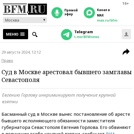
16+
Канал в
прямой
эфир
MAX
Москва
max.ru/bfm
Telegram
МЕНЮ
t.me/BFMnews
29 августа 2024, 12:12
Право
Суд в Москве арестовал бывшего замглавы
Севастополя
Евгению Горлову инкриминируют получение крупной
взятки
Басманный суд в Москве вынес постановление об аресте
бывшего исполняющего обязанности заместителя
губернатора Севастополя Евгения Горлова. Его обвиняют
в получении особо крупной взятки, сообщает
РИА