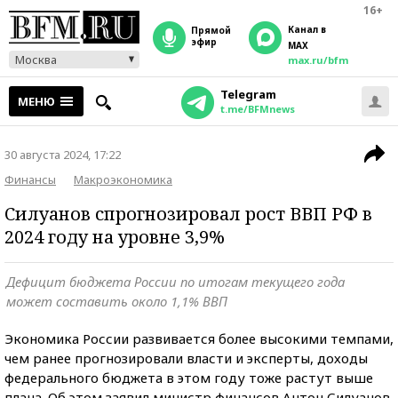
16+
Канал в
прямой
эфир
MAX
Москва
max.ru/bfm
Telegram
МЕНЮ
t.me/BFMnews
30 августа 2024, 17:22
Финансы
Макроэкономика
Силуанов спрогнозировал рост ВВП РФ в
2024 году на уровне 3,9%
Дефицит бюджета России по итогам текущего года
может составить около 1,1% ВВП
Экономика России развивается более высокими темпами,
чем ранее прогнозировали власти и эксперты, доходы
федерального бюджета в этом году тоже растут выше
плана. Об этом заявил министр финансов Антон Силуанов