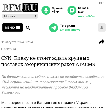
16+
Канал в
прямой
эфир
MAX
Москва
max.ru/bfm
Telegram
МЕНЮ
t.me/BFMnews
31 августа 2024, 22:54
Политика
CNN: Киеву не стоит ждать крупных
поставок американских ракет ATACMS
По данным канала, сейчас также не ожидается ослабление
США ограничений на использование Киевом ATACMS,
несмотря на неоднократные просьбы Владимира
Зеленского
Маловероятно, что Вашингтон отправит Украине
крупные партии оперативно-тактических ракет ATACMS.