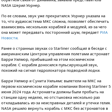
NASA Шерил Уорнер.
По ее словам, звук уже прекратился. Уорнер указала на
то, что аудиосистема МКС сложна, позволяет обеспечить
взаимосвязь нескольких кораблей и модулей, из-за чего
она может передавать посторонний шум, передает
РИА
Новости
.
Ранее о странных звуках со Starliner сообщил в беседе с
американским Центром управления полетами астронавт
Барри Уилмор, прибывший на этом космическом
корабле. С корабля доносился пульсирующий звук,
похожий на сигнал гидролокатора подводной лодки.
Барри Уилмор и Сунита Уильямс вылетели на МКС на
первом космическом корабле компании Boeing Starliner 5
июня 2024 года. Астронавты должны были пробыть на
станции одну неделю, но отстыковка несколько раз
откладывалась из-за неисправных деталей и утечки гелия.
NASA решило вернуть корабль с МКС без астронавтов в