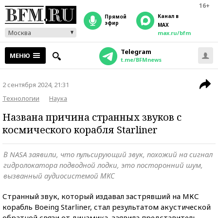
16+
Канал в
прямой
эфир
MAX
Москва
max.ru/bfm
Telegram
МЕНЮ
t.me/BFMnews
2 сентября 2024, 21:31
Технологии
Наука
Названа причина странных звуков с
космического корабля Starliner
В NASA заявили, что пульсирующий звук, похожий на сигнал
гидролокатора подводной лодки, это посторонний шум,
вызванный аудиосистемой МКС
Странный звук, который издавал застрявший на МКС
корабль Boeing Starliner, стал результатом акустической
обратной связи от динамика, заявила представитель