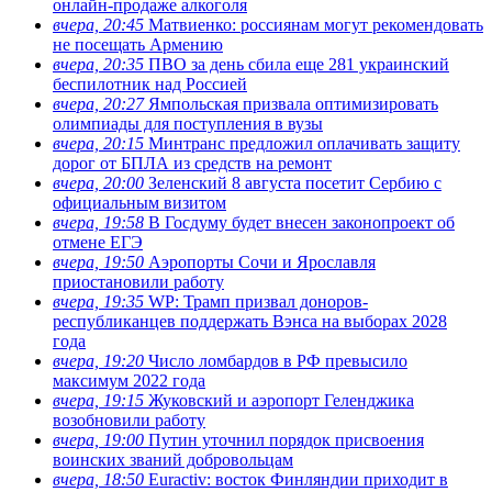
онлайн-продаже алкоголя
вчера, 20:45
Матвиенко: россиянам могут рекомендовать
не посещать Армению
вчера, 20:35
ПВО за день сбила еще 281 украинский
беспилотник над Россией
вчера, 20:27
Ямпольская призвала оптимизировать
олимпиады для поступления в вузы
вчера, 20:15
Минтранс предложил оплачивать защиту
дорог от БПЛА из средств на ремонт
вчера, 20:00
Зеленский 8 августа посетит Сербию с
официальным визитом
вчера, 19:58
В Госдуму будет внесен законопроект об
отмене ЕГЭ
вчера, 19:50
Аэропорты Сочи и Ярославля
приостановили работу
вчера, 19:35
WP: Трамп призвал доноров-
республиканцев поддержать Вэнса на выборах 2028
года
вчера, 19:20
Число ломбардов в РФ превысило
максимум 2022 года
вчера, 19:15
Жуковский и аэропорт Геленджика
возобновили работу
вчера, 19:00
Путин уточнил порядок присвоения
воинских званий добровольцам
вчера, 18:50
Euractiv: восток Финляндии приходит в