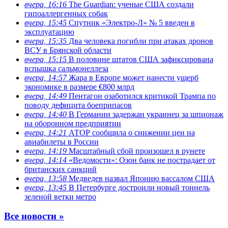
вчера, 16:16
The Guardian: ученые США создали
гипоаллергенных собак
вчера, 15:45
Спутник «Электро-Л» № 5 введен в
эксплуатацию
вчера, 15:35
Два человека погибли при атаках дронов
ВСУ в Брянской области
вчера, 15:15
В половине штатов США зафиксирована
вспышка сальмонеллеза
вчера, 14:57
Жара в Европе может нанести ущерб
экономике в размере €800 млрд
вчера, 14:49
Пентагон озаботился критикой Трампа по
поводу дефицита боеприпасов
вчера, 14:40
В Германии задержан украинец за шпионаж
на оборонном предприятии
вчера, 14:21
АТОР сообщила о снижении цен на
авиабилеты в России
вчера, 14:19
Масштабный сбой произошел в рунете
вчера, 14:14
«Ведомости»: Озон банк не пострадает от
британских санкций
вчера, 13:58
Медведев назвал Японию вассалом США
вчера, 13:45
В Петербурге достроили новый тоннель
зеленой ветки метро
Все новости »