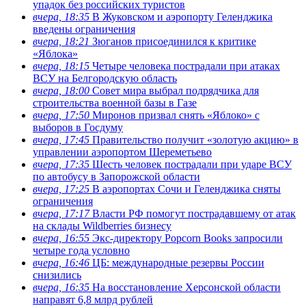
упадок без российских туристов
вчера, 18:35
В Жуковском и аэропорту Геленджика
введены ограничения
вчера, 18:21
Зюганов присоединился к критике
«Яблока»
вчера, 18:15
Четыре человека пострадали при атаках
ВСУ на Белгородскую область
вчера, 18:00
Совет мира выбрал подрядчика для
строительства военной базы в Газе
вчера, 17:50
Миронов призвал снять «Яблоко» с
выборов в Госдуму
вчера, 17:45
Правительство получит «золотую акцию» в
управлении аэропортом Шереметьево
вчера, 17:35
Шесть человек пострадали при ударе ВСУ
по автобусу в Запорожской области
вчера, 17:25
В аэропортах Сочи и Геленджика сняты
ограничения
вчера, 17:17
Власти РФ помогут пострадавшему от атак
на склады Wildberries бизнесу
вчера, 16:55
Экс-директору Popcorn Books запросили
четыре года условно
вчера, 16:46
ЦБ: международные резервы России
снизились
вчера, 16:35
На восстановление Херсонской области
направят 6,8 млрд рублей