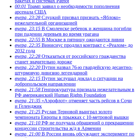
ракетах и системах Patriot
00:01
Трамп заявил о необходимости пополнения
арсенала США
вчера, 23:28
Слуцкий призвал признать «Яблоко»
нежелательной организацией
вчера, 23:15
В Смоленске ребенок и женщина погибли
при падении деревьев во время урагана
вчера, 22:55
В Москве в пятницу ожидаются ливни
вчера, 22:35
Винисиус продлил контракт с «Реалом» до
2032 года
вчера, 22:28
Отказаться от российского гражданства
станет значительно дороже
вчера, 22:20
Путин назвал 76-ю гвардейскую десантно-
штурмовую дивизию легендарной
вчера, 22:15
Путин заслушал доклад о ситуации на
добропольском направлении
вчера, 21:58
Генпрокуратура признала нежелательным в
РФ американский Human Rights Foundation
вчера, 21:35
«Аэрофлот» отменяет часть рейсов в Сочи
и Геленджик
вчера, 21:25
Руслан Терновой выиграл золото
чемпионата Европы в прыжках с 10-метровой вышки
вчера, 21:10
РФ не получала обращений о прекращении
концессии строительства ж/д в Армении
вчера, 21:00
В России вновь обсуждают эксперимент по