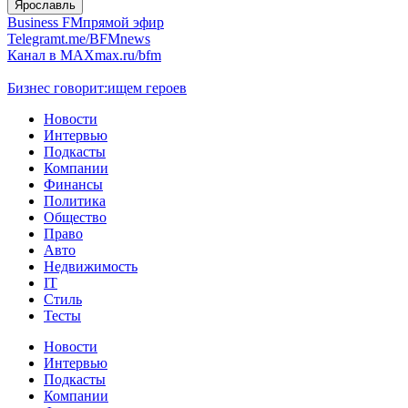
Ярославль
Business FM
прямой эфир
Telegram
t.me/BFMnews
Канал в MAX
max.ru/bfm
Бизнес говорит:
ищем героев
Новости
Интервью
Подкасты
Компании
Финансы
Политика
Общество
Право
Авто
Недвижимость
IT
Стиль
Тесты
Новости
Интервью
Подкасты
Компании