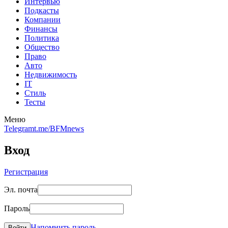
Интервью
Подкасты
Компании
Финансы
Политика
Общество
Право
Авто
Недвижимость
IT
Стиль
Тесты
Меню
Telegram
t.me/BFMnews
Вход
Регистрация
Эл. почта
Пароль
Напомнить пароль
Войти