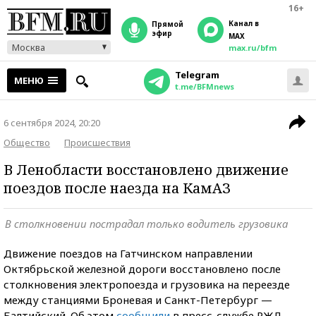
16+
Канал в
прямой
эфир
MAX
Москва
max.ru/bfm
Telegram
МЕНЮ
t.me/BFMnews
6 сентября 2024, 20:20
Общество
Происшествия
В Ленобласти восстановлено движение
поездов после наезда на КамАЗ
В столкновении пострадал только водитель грузовика
Движение поездов на Гатчинском направлении
Октябрьской железной дороги восстановлено после
столкновения электропоезда и грузовика на переезде
между станциями Броневая и Санкт-Петербург —
Балтийский. Об этом
сообщили
в пресс-службе РЖД.