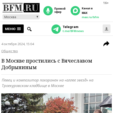
16+
Канал в
прямой
эфир
MAX
Москва
max.ru/bfm
Telegram
МЕНЮ
t.me/BFMnews
4 октября 2024, 15:04
Общество
В Москве простились с Вячеславом
Добрыниным
Певец и композитор похоронен на «аллее звезд» на
Троекуровском кладбище в Москве