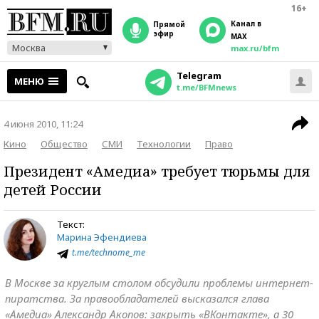
16+
Канал в
прямой
эфир
MAX
Москва
max.ru/bfm
Telegram
МЕНЮ
t.me/BFMnews
4 июня 2010, 11:24
Кино
Общество
СМИ
Технологии
Право
Президент «Амедиа» требует тюрьмы для
детей России
Текст:
Марина Эфендиева
t.me/technome_me
В Москве за круглым столом обсудили проблемы интернет-
пиратства. За правообладателей высказался глава
«Амедиа» Александр Акопов: закрыть «ВКонтакте», а 30