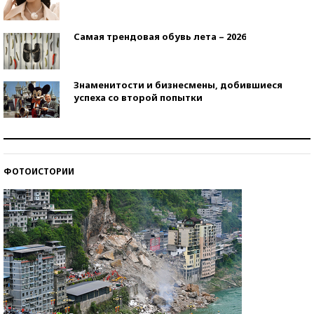
Самая трендовая обувь лета – 2026
Знаменитости и бизнесмены, добившиеся
успеха со второй попытки
Как защититься от солнца на курорте?
ФОТОИСТОРИИ
Кто изобрел средства связи?