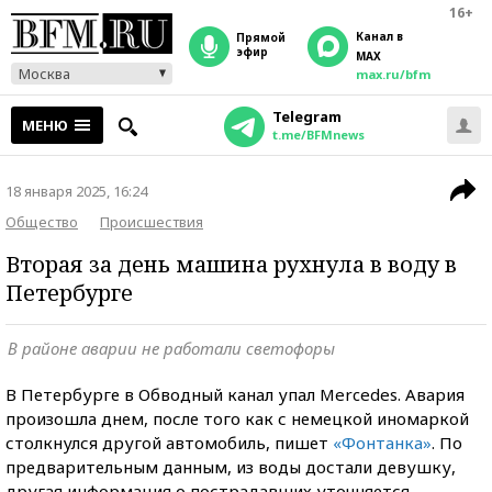
16+
Канал в
прямой
эфир
MAX
Москва
max.ru/bfm
Telegram
МЕНЮ
t.me/BFMnews
18 января 2025, 16:24
Общество
Происшествия
Вторая за день машина рухнула в воду в
Петербурге
В районе аварии не работали светофоры
В Петербурге в Обводный канал упал Mercedes. Авария
произошла днем, после того как с немецкой иномаркой
столкнулся другой автомобиль, пишет
«Фонтанка»
. По
предварительным данным, из воды достали девушку,
другая информация о пострадавших уточняется.