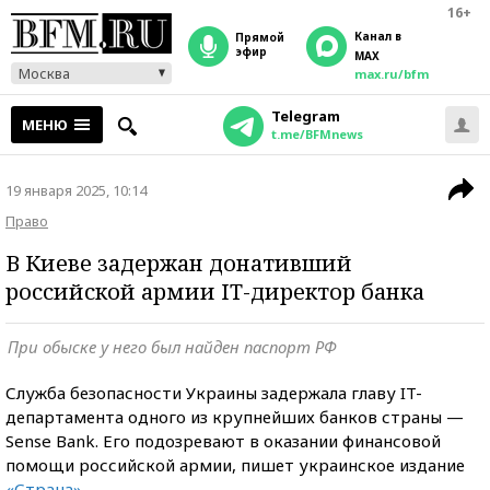
16+
Канал в
прямой
эфир
MAX
Москва
max.ru/bfm
Telegram
МЕНЮ
t.me/BFMnews
19 января 2025, 10:14
Право
В Киеве задержан донативший
российской армии IT-директор банка
При обыске у него был найден паспорт РФ
Служба безопасности Украины задержала главу IT-
департамента одного из крупнейших банков страны —
Sense Bank. Его подозревают в оказании финансовой
помощи российской армии, пишет украинское издание
«Страна»
.