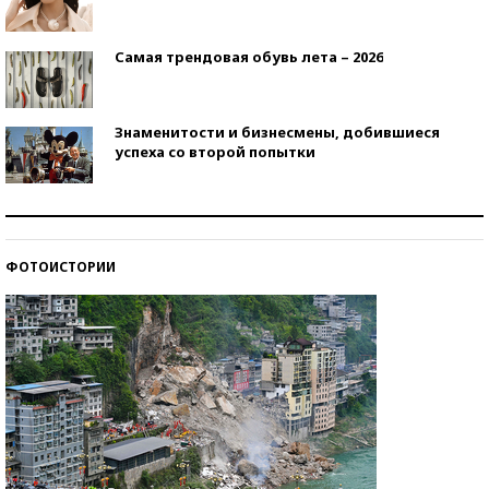
Самая трендовая обувь лета – 2026
Знаменитости и бизнесмены, добившиеся
успеха со второй попытки
Как защититься от солнца на курорте?
ФОТОИСТОРИИ
Кто изобрел средства связи?