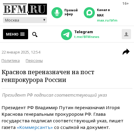
16+
Канал в
прямой
эфир
MAX
Москва
max.ru/bfm
Telegram
МЕНЮ
t.me/BFMnews
22 января 2025, 12:54
Политика
Персоны
Краснов переназначен на пост
генпрокурора России
Президент РФ подписал соответствующий указ
Президент РФ Владимир Путин переназначил Игоря
Краснова генеральным прокурором РФ. Глава
государства подписал соответствующий указ, пишет
газета
«Коммерсантъ»
со ссылкой на документ.