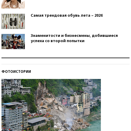
Самая трендовая обувь лета – 2026
Знаменитости и бизнесмены, добившиеся
успеха со второй попытки
Как защититься от солнца на курорте?
ФОТОИСТОРИИ
Кто изобрел средства связи?