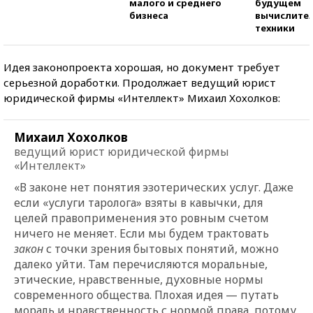
малого и среднего
будущем
бизнеса
вычислите
техники
Идея законопроекта хорошая, но документ требует
серьезной доработки. Продолжает ведущий юрист
юридической фирмы «Интеллект» Михаил Хохолков:
Михаил Хохолков
ведущий юрист юридической фирмы
«Интеллект»
«
В законе нет по
нятия эзотерических услуг. Даже
если «услуги таролога» взяты в кавычки, для
целей правоприменения это ровным счетом
ничего не меняет. Если мы будем трактовать
закон
с точки зрения бытовых понятий, можно
далеко уйти. Там перечисляются моральные,
этические, нравственные, духовные нормы
современного общества. Плохая идея — путать
мораль и нравственность с нормой права, потому