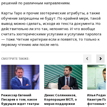
решений по различным направлениям.
Карты Таро и прочие эзотерические атрибуты, а также
обучение запрещены не будут. По крайней мере, такой
вывод можно сделать, исходя из текста документа. Но
действительно ли это так, непонятно. И что вообще
считать эзотерическими услугами и услугами таролога
— тоже. Четкие критерии если и появятся, то только к
первому чтению или после него.
СМОТРИТЕ ТАКЖЕ:
Режиссер Евгений
Денис Солянников,
Илья Родио
Писарев о том, какое
Корпорация МСП, о
Квантум Па
будущее ждет театры
мерах поддержки
фотонных ч