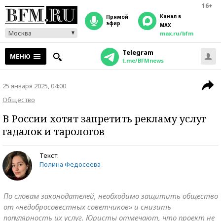
16+
Канал в
прямой
эфир
MAX
Москва
max.ru/bfm
Telegram
МЕНЮ
t.me/BFMnews
25 января 2025, 04:00
Общество
В России хотят запретить рекламу услуг
гадалок и тарологов
Текст:
Полина Федосеева
По словам законодателей, необходимо защитить общество
от «недобросовестных советчиков» и снизить
популярность их услуг. Юристы отмечают, что проект не