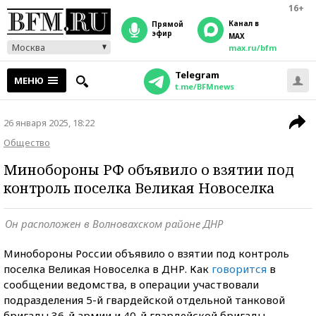
16+
Канал в
прямой
эфир
MAX
Москва
max.ru/bfm
Telegram
МЕНЮ
t.me/BFMnews
26 января 2025, 18:22
Общество
Минобороны РФ объявило о взятии под
контроль поселка Великая Новоселка
Он расположен в Волновахском районе ДНР
Минобороны России объявило о взятии под контроль
поселка Великая Новоселка в ДНР. Как
говорится
в
сообщении ведомства, в операции участвовали
подразделения 5-й гвардейской отдельной танковой
бригады 36-й армии и 40-й гвардейской бригады