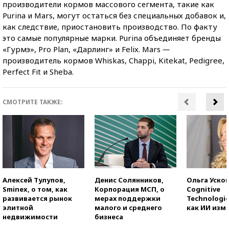
производители кормов массового сегмента, такие как
Purina и Mars, могут остаться без специальных добавок и,
как следствие, приостановить производство. По факту
это самые популярные марки. Purina объединяет бренды
«Гурмэ», Pro Plan, «Дарлинг» и Felix. Mars
—
производитель кормов Whiskas, Chappi, Kitekat, Pedigree,
Perfect Fit и Sheba.
СМОТРИТЕ ТАКЖЕ:
Алексей Тулупов,
Денис Солянников,
Ольга Усков
Sminex, о том, как
Корпорация МСП, о
Cognitive
развивается рынок
мерах поддержки
Technologie
элитной
малого и среднего
как ИИ изм
недвижимости
бизнеса