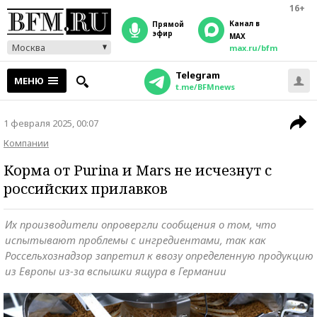
16+
Канал в
прямой
эфир
MAX
Москва
max.ru/bfm
Telegram
МЕНЮ
t.me/BFMnews
1 февраля 2025, 00:07
Компании
Корма от Purina и Mars не исчезнут с
российских прилавков
Их производители опровергли сообщения о том, что
испытывают проблемы с ингредиентами, так как
Россельхознадзор запретил к ввозу определенную продукцию
из Европы из-за вспышки ящура в Германии