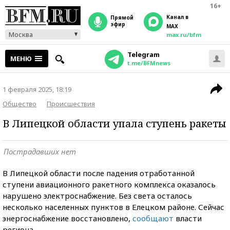
16+
Канал в
прямой
эфир
MAX
Москва
max.ru/bfm
Telegram
МЕНЮ
t.me/BFMnews
1 февраля 2025, 18:19
Общество
Происшествия
В Липецкой области упала ступень ракеты
Пострадавших нет
В Липецкой области после падения отработанной
ступени авиационного ракетного комплекса оказалось
нарушено электроснабжение. Без света осталось
несколько населенных пунктов в Елецком районе. Сейчас
энергоснабжение восстановлено,
сообщают
власти
региона.