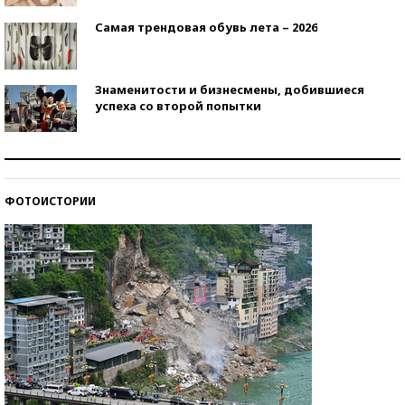
Самая трендовая обувь лета – 2026
Знаменитости и бизнесмены, добившиеся
успеха со второй попытки
Как защититься от солнца на курорте?
ФОТОИСТОРИИ
Кто изобрел средства связи?