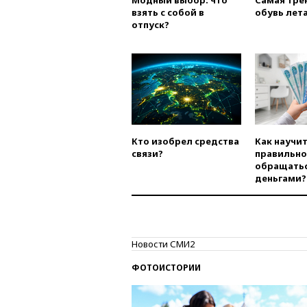
Модный выбор: что
Самая тре
взять с собой в
обувь лета
отпуск?
Кто изобрел средства
Как научи
связи?
правильно
обращатьс
деньгами?
Новости СМИ2
ФОТОИСТОРИИ