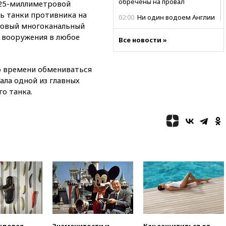
обречены на провал
25-миллиметровой
ь танки противника на
02:00
Ни один водоем Англии
Новый многоканальный
не соответствует нормам
химической безопасности
 вооружения в любое
Все новости »
01:00
Трамп: США сами
нуждаются в дальнобойных
о времени обмениваться
ракетах и системах Patriot
ла одной из главных
00:01
Трамп заявил о
о танка.
необходимости пополнения
арсенала США
вчера, 23:28
Слуцкий призвал
признать «Яблоко»
нежелательной организацией
вчера, 23:15
В Смоленске
ребенок и женщина погибли
при падении деревьев во
время урагана
вчера, 22:55
В Москве в
пятницу ожидаются ливни
вчера, 22:35
Винисиус