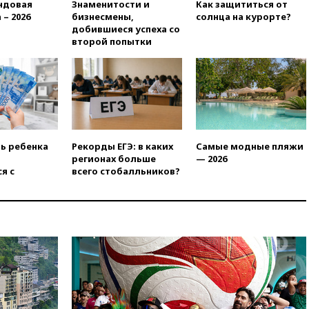
вчера, 20:15
Минтранс
ндовая
Знаменитости и
Как защититься от
предложил оплачивать
 – 2026
бизнесмены,
солнца на курорте?
защиту дорог от БПЛА из
добившиеся успеха со
средств на ремонт
второй попытки
вчера, 20:00
Зеленский 8
августа посетит Сербию с
официальным визитом
вчера, 19:58
В Госдуму будет
внесен законопроект об
отмене ЕГЭ
ть ребенка
Рекорды ЕГЭ: в каких
Самые модные пляжи
вчера, 19:50
Аэропорты Сочи и
регионах больше
— 2026
Ярославля приостановили
я с
всего стобалльников?
работу
вчера, 19:35
WP: Трамп
призвал доноров-
республиканцев поддержать
Вэнса на выборах 2028 года
вчера, 19:20
Число ломбардов
в РФ превысило максимум
2022 года
вчера, 19:15
Жуковский и