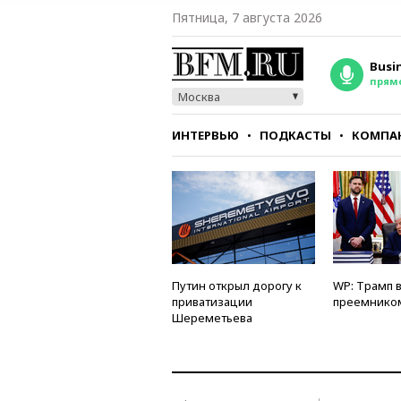
Пятница, 7 августа 2026
Busi
прям
Москва
ИНТЕРВЬЮ
ПОДКАСТЫ
КОМПА
СТИЛЬ
ТЕСТЫ
Путин открыл дорогу к
WP: Трамп 
приватизации
преемнико
Шереметьева