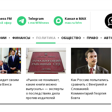
ness FM
Telegram
Канал в MAX
ой эфир
t.me/BFMnews
max.ru/bfm
НИИ
ФИНАНСЫ
ПОЛИТИКА
ОБЩЕСТВО
ПРАВО
АВТ
видит своим
«Рынок не понимает,
Как Россию попытались
м Вэнса
какие книги можно
сравнить с Венгрией и
выпускать» — эксперты
Словакией.
о последствиях дела
Комментарий Георгия
против издателей
Бовта