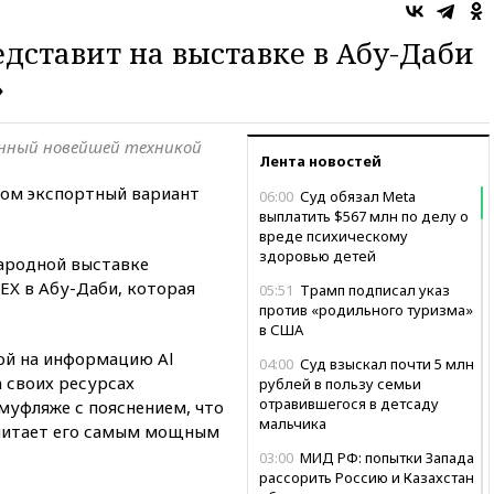
едставит на выставке в Абу-Даби
»
нный новейшей техникой
Лента новостей
жом экспортный вариант
06:00
Суд обязал Meta
выплатить $567 млн по делу о
вреде психическому
здоровью детей
ародной выставке
EX в Абу-Даби, которая
05:51
Трамп подписал указ
против «родильного туризма»
в США
ой на информацию Al
04:00
Суд взыскал почти 5 млн
а своих ресурсах
рублей в пользу семьи
отравившегося в детсаду
муфляже с пояснением, что
мальчика
читает его самым мощным
03:00
МИД РФ: попытки Запада
рассорить Россию и Казахстан