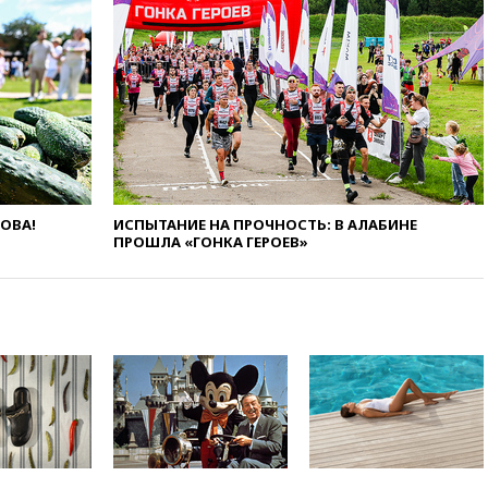
Европы в прыжках с 10-
метровой вышки
вчера, 21:10
РФ не получала
обращений о прекращении
концессии строительства ж/д
в Армении
вчера, 21:00
В России вновь
обсуждают эксперимент по
онлайн-продаже алкоголя
ЛОВА!
ИСПЫТАНИЕ НА ПРОЧНОСТЬ: В АЛАБИНЕ
вчера, 20:45
Матвиенко:
ПРОШЛА «ГОНКА ГЕРОЕВ»
россиянам могут
рекомендовать не посещать
Армению
вчера, 20:35
ПВО за день
сбила еще 281 украинский
беспилотник над Россией
вчера, 20:27
Ямпольская
призвала оптимизировать
олимпиады для поступления в
вузы