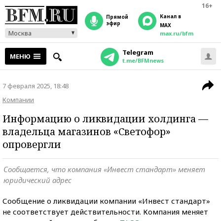
16+
Канал в
прямой
эфир
MAX
Москва
max.ru/bfm
Telegram
МЕНЮ
t.me/BFMnews
7 февраля 2025, 18:48
Компании
Информацию о ликвидации холдинга —
владельца магазинов «Светофор»
опровергли
Сообщается, что компания «Инвест стандарт» меняет
юридический адрес
Сообщение о ликвидации компании «Инвест стандарт»
не соответствует действительности. Компания меняет