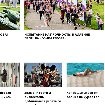
сбила еще 281 украинский
беспилотник над Россией
вчера, 20:27
Ямпольская
призвала оптимизировать
олимпиады для поступления в
вузы
ЛОВА!
ИСПЫТАНИЕ НА ПРОЧНОСТЬ: В АЛАБИНЕ
вчера, 20:15
Минтранс
ПРОШЛА «ГОНКА ГЕРОЕВ»
предложил оплачивать
защиту дорог от БПЛА из
средств на ремонт
вчера, 20:00
Зеленский 8
августа посетит Сербию с
официальным визитом
вчера, 19:58
В Госдуму будет
внесен законопроект об
отмене ЕГЭ
вчера, 19:50
Аэропорты Сочи и
Ярославля приостановили
ндовая
Знаменитости и
Как защититься от
работу
 – 2026
бизнесмены,
солнца на курорте?
добившиеся успеха со
вчера, 19:35
WP: Трамп