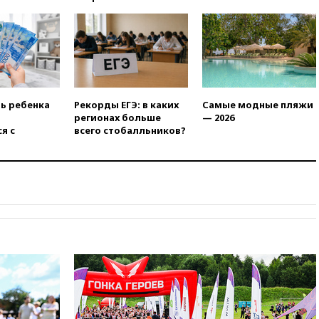
РФ американский Human
Rights Foundation
вчера, 21:35
«Аэрофлот»
отменяет часть рейсов в Сочи
и Геленджик
вчера, 21:25
Руслан Терновой
выиграл золото чемпионата
ть ребенка
Рекорды ЕГЭ: в каких
Самые модные пляжи
Европы в прыжках с 10-
регионах больше
— 2026
метровой вышки
я с
всего стобалльников?
вчера, 21:10
РФ не получала
обращений о прекращении
концессии строительства ж/д
в Армении
вчера, 21:00
В России вновь
обсуждают эксперимент по
онлайн-продаже алкоголя
вчера, 20:45
Матвиенко:
россиянам могут
рекомендовать не посещать
Армению
вчера, 20:35
ПВО за день