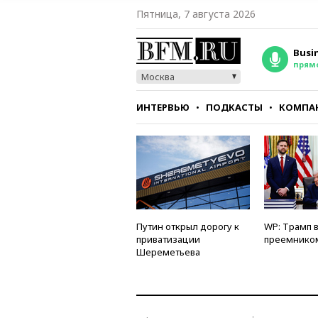
Пятница, 7 августа 2026
Busi
прям
Москва
ИНТЕРВЬЮ
ПОДКАСТЫ
КОМПА
СТИЛЬ
ТЕСТЫ
Путин открыл дорогу к
WP: Трамп 
приватизации
преемнико
Шереметьева