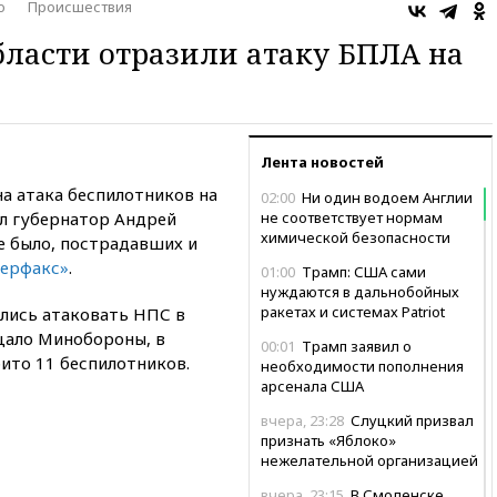
о
Происшествия
бласти отразили атаку БПЛА на
Лента новостей
а атака беспилотников на
02:00
Ни один водоем Англии
л губернатор Андрей
не соответствует нормам
химической безопасности
не было, пострадавших и
ерфакс»
.
01:00
Трамп: США сами
нуждаются в дальнобойных
ракетах и системах Patriot
ались атаковать НПС в
щало Минобороны, в
00:01
Трамп заявил о
ито 11 беспилотников.
необходимости пополнения
арсенала США
вчера, 23:28
Слуцкий призвал
признать «Яблоко»
нежелательной организацией
вчера, 23:15
В Смоленске