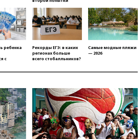
второй попытки
призвал доноров-
республиканцев поддержать
Вэнса на выборах 2028 года
вчера, 19:20
Число ломбардов
в РФ превысило максимум
2022 года
вчера, 19:15
Жуковский и
ть ребенка
Рекорды ЕГЭ: в каких
Самые модные пляжи
аэропорт Геленджика
регионах больше
— 2026
возобновили работу
я с
всего стобалльников?
вчера, 19:00
Путин уточнил
порядок присвоения воинских
званий добровольцам
вчера, 18:50
Euractiv: восток
Финляндии приходит в упадок
без российских туристов
вчера, 18:35
В Жуковском и
аэропорту Геленджика
введены ограничения
вчера, 18:21
Зюганов
присоединился к критике
«Яблока»