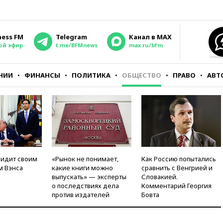
ness FM
Telegram
Канал в MAX
ой эфир
t.me/BFMnews
max.ru/bfm
НИИ
ФИНАНСЫ
ПОЛИТИКА
ОБЩЕСТВО
ПРАВО
АВТ
видит своим
«Рынок не понимает,
Как Россию попытались
м Вэнса
какие книги можно
сравнить с Венгрией и
выпускать» — эксперты
Словакией.
о последствиях дела
Комментарий Георгия
против издателей
Бовта