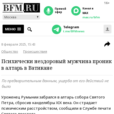
16+
Канал в
прямой
эфир
MAX
Москва
max.ru/bfm
Telegram
МЕНЮ
t.me/BFMnews
8 февраля 2025, 15:43
Общество
Происшествия
Психически нездоровый мужчина проник
в алтарь в Ватикане
По предварительным данным, ущерба от его действий не
было
Уроженец Румынии забрался в алтарь собора Святого
Петра, сбросив канделябры XIX века. Он страдает
психическим расстройством, сообщили в Службе печати
Святого престола.