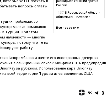
м, которые хотят поехать в
расширила санкции против
России
абатывать вопросы оплаты
11:37
В Ярославской области
обломки БПЛА упали в
астущих проблемах со
резервуары НПЗ
и купюр мелких номиналов
Все новости »
11:19
МИД России ответил на
— в Турции. При этом
критику мэра Хиросимы в
ием наличности — многие
годовщину ядерной
бомбардировки
купюры, потому что те их
блокируют работу.
10:57
Оверчук заявил о
сокращении товарооборота
отив Газпромбанка и шести его иностранных дочерних
России и Армении на две
трети
лючения в санкционный список Минфина США предупредил
UnionPay за рубежом. Использование карт UnionPay
10:54
Президент ФИФА
 на всей территории Турции из-за введенных США
Джанни Инфантино сумел
сохранить пост
10:38
Роскачество нашло
кишечную палочку в бургерах
пяти популярных сетей
фастфуда
10:19
СКР рассматривает три