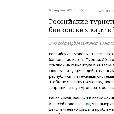
9 февраля 2025, 13:55
Финансы
Российские турист
банковских карт в
Это подтвердил генконсул в Анта
Российские туристы сталкиваютс
банковских карт в Турции. Об э
ссылкой на генконсула в Анталье 
словам, ситуация с действующи
республики платежными системам
чтобы не столкнуться с труднос
запрашивать у туроператоров а
Ранее чрезвычайный и полномочн
Алексей Ерхов
заявил
, что амери
действительно создали проблемы