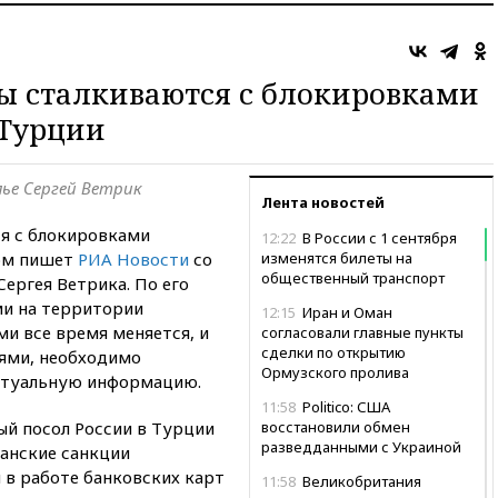
ы сталкиваются с блокировками
 Турции
лье Сергей Ветрик
Лента новостей
я с блокировками
12:22
В России с 1 сентября
том пишет
РИА Новости
со
изменятся билеты на
общественный транспорт
Сергея Ветрика. По его
ми на территории
12:15
Иран и Оман
и все время меняется, и
согласовали главные пункты
сделки по открытию
тями, необходимо
Ормузского пролива
ктуальную информацию.
11:58
Politico: США
ый посол России в Турции
восстановили обмен
разведданными с Украиной
канские санкции
 в работе банковских карт
11:58
Великобритания