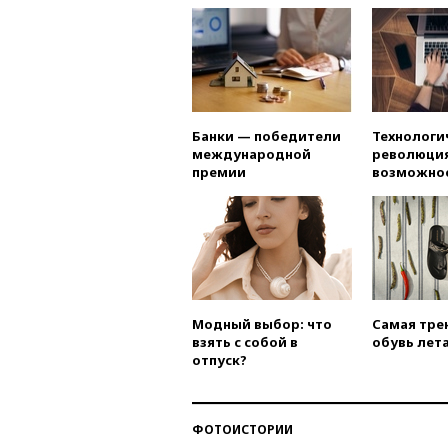
Банки — победители
Технологи
международной
революция
премии
возможно
Модный выбор: что
Самая тре
взять с собой в
обувь лета
отпуск?
ФОТОИСТОРИИ