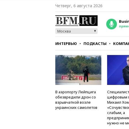
Четверг, 6 августа 2026
Busi
прям
Москва
ИНТЕРВЬЮ
ПОДКАСТЫ
КОМПА
СТИЛЬ
ТЕСТЫ
В аэропорту Лейпцига
Специалист
обезвредили дрон со
цифровым 
взрывчаткой возле
Михаил Хом
украинских самолетов
«Сочувство
слабым, а
предприни
нужно не м