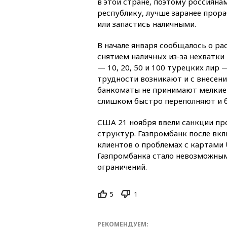
в этой стране, поэтому россияна
республику, лучше заранее прор
или запастись наличными.
В начале января сообщалось о р
снятием наличных из-за нехватк
— 10, 20, 50 и 100 турецких лир 
трудности возникают и с внесен
банкоматы не принимают мелкие 
слишком быстро переполняют и 
США 21 ноября ввели санкции пр
структур. Газпромбанк после вк
клиентов о проблемах с картами 
Газпромбанка стало невозможным
ограничений.
5
1
РЕКОМЕНДУЕМ: