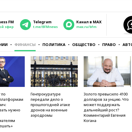
ness FM
Telegram
Канал в MAX
ой эфир
t.me/BFMnews
max.ru/bfm
НИИ
ФИНАНСЫ
ПОЛИТИКА
ОБЩЕСТВО
ПРАВО
АВТ
 по
Генпрокуратуре
Золото превысило 4100
платформам
передали дело о
долларов за унцию. Что
ич:
прошлогодней атаке
может поддержать
вать нужно
дронов на военные
дальнейший рост?
аэродромы
Комментарий Евгения
мателям
Когана
ешать»