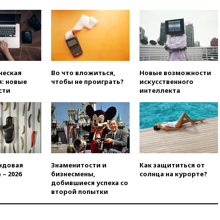
основные версии
произошедшего с Cessna-182
10:18
В Приморье задержаны
подростки, планировавшие
теракт на объекте Росгвардии
09:59
The Spectator:
отсутствие ракет для Patriot у
ческая
Во что вложиться,
Новые возможности
Украины приведет к
: новые
чтобы не проиграть?
искусственного
поражению Киева
сти
интеллекта
09:54
МВД Германии:
инцидент с дроном в
аэропорту Лейпцига —
«сценарий гибридной атаки»
09:32
В Тверской области
обломки дрона повредили
фасад логокомплекса
ндовая
Знаменитости и
Как защититься от
Wildberries
 – 2026
бизнесмены,
солнца на курорте?
добившиеся успеха со
09:18
В Ярославской области
второй попытки
отражена самая
массированная атака БПЛА