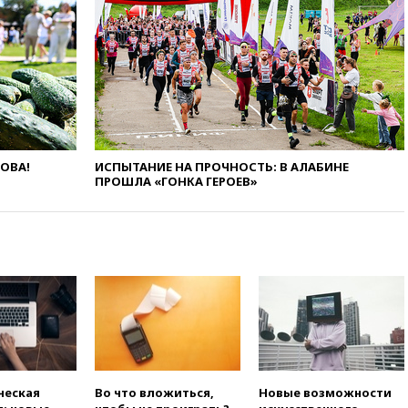
11:58
Politico: США
восстановили обмен
разведданными с Украиной
11:58
Великобритания
расширила санкции против
России
11:37
В Ярославской области
обломки БПЛА упали в
ЛОВА!
ИСПЫТАНИЕ НА ПРОЧНОСТЬ: В АЛАБИНЕ
резервуары НПЗ
ПРОШЛА «ГОНКА ГЕРОЕВ»
11:19
МИД России ответил на
критику мэра Хиросимы в
годовщину ядерной
бомбардировки
10:57
Оверчук заявил о
сокращении товарооборота
России и Армении на две
трети
10:54
Президент ФИФА
Джанни Инфантино сумел
ческая
Во что вложиться,
Новые возможности
сохранить пост