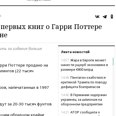
о
 первых книг о Гарри Поттере
не
ть за издание больше
Лента новостей
14:57
Жара в Европе может
арри Поттере продано на
нанести ущерб экономике в
размере €800 млрд
рлингов (22 тысяч
14:49
Пентагон озаботился
критикой Трампа по поводу
дефицита боеприпасов
ров, напечатанных в 1997
14:40
В Германии задержан
украинец за шпионаж на
дут за 20-30 тысяч фунтов.
оборонном предприятии
14:21
АТОР сообщила о
ошим образцом крайне