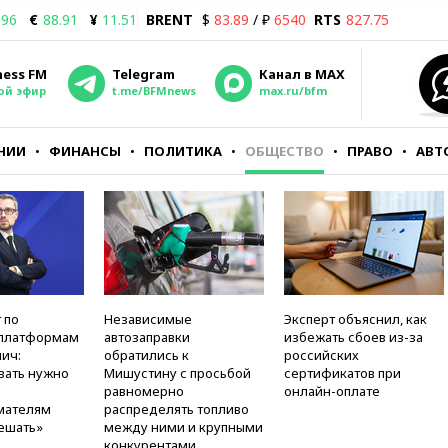
.96
€
88.91
¥
11.51
BRENT
$
83.89
/ ₽
6540
RTS
827.75
ness FM
Telegram
Канал в MAX
ой эфир
t.me/BFMnews
max.ru/bfm
НИИ
ФИНАНСЫ
ПОЛИТИКА
ОБЩЕСТВО
ПРАВО
АВТ
 по
Независимые
Эксперт объяснил, как
платформам
автозаправки
избежать сбоев из-за
ич:
обратились к
российских
вать нужно
Мишустину с просьбой
сертификатов при
равномерно
онлайн-оплате
мателям
распределять топливо
ешать»
между ними и крупными
конкурентами