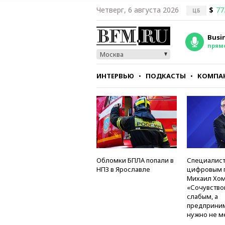
Четверг, 6 августа 2026
$
77
ЦБ
Busi
прям
Москва
ИНТЕРВЬЮ
ПОДКАСТЫ
КОМПА
СТИЛЬ
ТЕСТЫ
Обломки БПЛА попали в
Специалист
НПЗ в Ярославле
цифровым 
Михаил Хом
«Сочувство
слабым, а
предприни
нужно не м