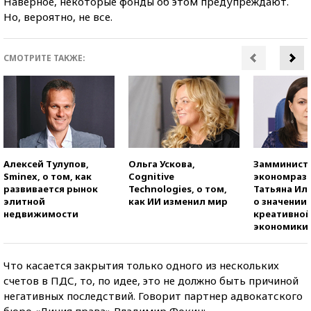
Наверное, некоторые фонды об этом предупреждают.
Но, вероятно, не все.
СМОТРИТЕ ТАКЖЕ:
Алексей Тулупов,
Ольга Ускова,
Замминист
Sminex, о том, как
Cognitive
экономраз
развивается рынок
Technologies, о том,
Татьяна И
элитной
как ИИ изменил мир
о значении
недвижимости
креативно
экономики
Что касается закрытия только одного из нескольких
счетов в ПДС, то, по идее, это не должно быть причиной
негативных последствий. Говорит партнер адвокатского
бюро «Линия права» Владимир Фокин: