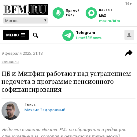
16+
Канал в
прямой
эфир
MAX
Москва
max.ru/bfm
Telegram
МЕНЮ
t.me/BFMnews
9 февраля 2025, 21:18
Финансы
ЦБ и Минфин работают над устранением
недочета в программе пенсионного
софинансирования
Текст:
Михаил Задорожный
Недочет выявила «Бизнес FM» по обращению в редакцию
слушательницы, которая в результате технической