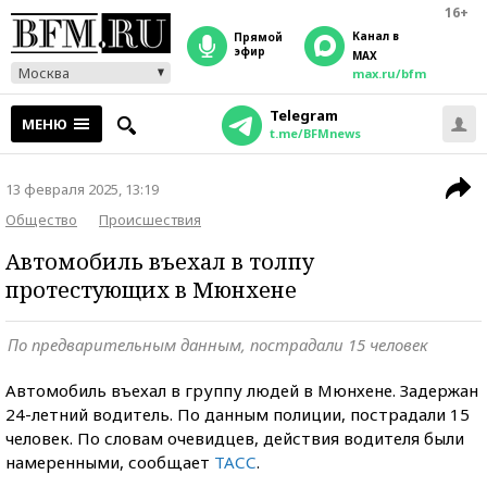
16+
Канал в
прямой
эфир
MAX
Москва
max.ru/bfm
Telegram
МЕНЮ
t.me/BFMnews
13 февраля 2025, 13:19
Общество
Происшествия
Автомобиль въехал в толпу
протестующих в Мюнхене
По предварительным данным, пострадали 15 человек
Автомобиль въехал в группу людей в Мюнхене. Задержан
24-летний водитель. По данным полиции, пострадали 15
человек. По словам очевидцев, действия водителя были
намеренными, сообщает
ТАСС
.