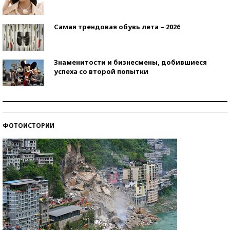
Самая трендовая обувь лета – 2026
Знаменитости и бизнесмены, добившиеся
успеха со второй попытки
Как защититься от солнца на курорте?
ФОТОИСТОРИИ
Кто изобрел средства связи?