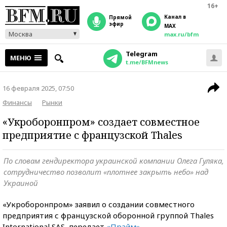
16+
Канал в
прямой
эфир
MAX
Москва
max.ru/bfm
Telegram
МЕНЮ
t.me/BFMnews
16 февраля 2025, 07:50
Финансы
Рынки
«Укроборонпром» создает совместное
предприятие с французской Thales
По словам гендиректора украинской компании Олега Гуляка,
сотрудничество позволит «плотнее закрыть небо» над
Украиной
«Укроборонпром» заявил о создании совместного
предприятия с французской оборонной группой Thales
International SAS, передает
«
Прайм
»
.