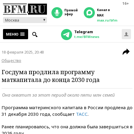
16+
Канал в
прямой
эфир
MAX
Москва
max.ru/bfm
Telegram
МЕНЮ
t.me/BFMnews
18 февраля 2025, 20:48
Общество
Госдума продлила программу
маткапитала до конца 2030 года
Она охватит за этот период около пяти млн семей
Программа материнского капитала в России продлена до
31 декабря 2030 года, сообщает
ТАСС
.
Ранее планировалось, что она должна была завершиться в
2026 году.