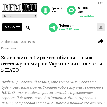
16+
Канал в
прямой
эфир
MAX
Москва
max.ru/bfm
Telegram
МЕНЮ
t.me/BFMnews
23 февраля 2025, 19:40
Политика
Зеленский собирается обменять свою
отставку на мир на Украине или членство
в НАТО
Владимир Зеленский заявил, что готов уйти, если это
будет означать мир на Украине либо вступление страны в
НАТО. Он также сделал ряд заявлений с требованием
гарантий безопасности для Украины, финансирования
армии, потребовал встречи с Трампом раньше его встречи