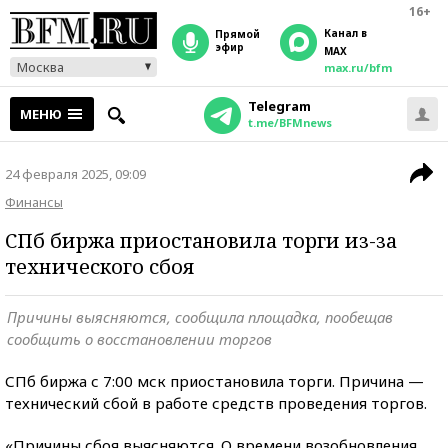
16+
Канал в
прямой
эфир
MAX
Москва
max.ru/bfm
Telegram
МЕНЮ
t.me/BFMnews
24 февраля 2025, 09:09
Финансы
СПб биржа приостановила торги из-за
технического сбоя
Причины выясняются, сообщила площадка, пообещав
сообщить о восстановлении торгов
СПб биржа с 7:00 мск приостановила торги. Причина —
технический сбой в работе средств проведения торгов.
«Причины сбоя выясняются. О времени возобновления