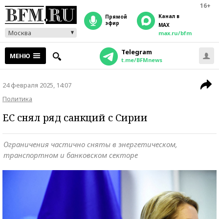
16+
Канал в
прямой
эфир
MAX
Москва
max.ru/bfm
Telegram
МЕНЮ
t.me/BFMnews
24 февраля 2025, 14:07
Политика
ЕС снял ряд санкций с Сирии
Ограничения частично сняты в энергетическом,
транспортном и банковском секторе