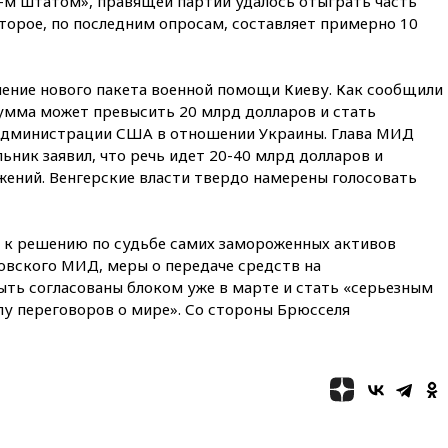
1-м штатом», правящей партии удалось отыграть часть
03:30
В Минстрое сравнили
торое, по последним опросам, составляет примерно 10
качество жилья в Нью-Йорке и
России
02:30
Трамп попросил
ение нового пакета военной помощи Киеву. Как сообщили
отпустить его с круглого стола
в Госдепе, чтобы «вести
сумма может превысить 20 млрд долларов и стать
войну»
 администрации США в отношении Украины. Глава МИД
ьник заявил, что речь идет 20-40 млрд долларов и
01:35
Мигрант погиб при
ений. Венгерские власти твердо намерены голосовать
попытке попасть из Марокко в
Сеуту на параплане
00:30
FT: ЕС не готов принять в
 к решению по судьбе самих замороженных активов
блок Украину из-за уровня
коррупции
овского МИД, меры о передаче средств на
ыть согласованы блоком уже в марте и стать «серьезным
вчера, 23:35
Лукашенко
лу переговоров о мире». Со стороны Брюсселя
объяснил экономическую
выгоду безвизового режима с
ЕС
вчера, 22:59
На башню
ресторана «Армения» в
Москве вернут утраченную
скульптуру балерины