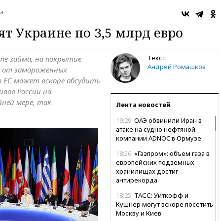
а
ят Украине по 3,5 млрд евро
Текст:
те займа, на покрытие
Андрей Ромашков
ы от замороженных
о ЕС может вскоре обсудить
ивов России на
йней мере, так
Лента новостей
19:29
ОАЭ обвинили Иран в
атаке на судно нефтяной
компании ADNOC в Ормузе
18:56
«Газпром»: объем газа в
европейских подземных
хранилищах достиг
антирекорда
18:25
ТАСС: Уиткофф и
Кушнер могут вскоре посетить
Москву и Киев