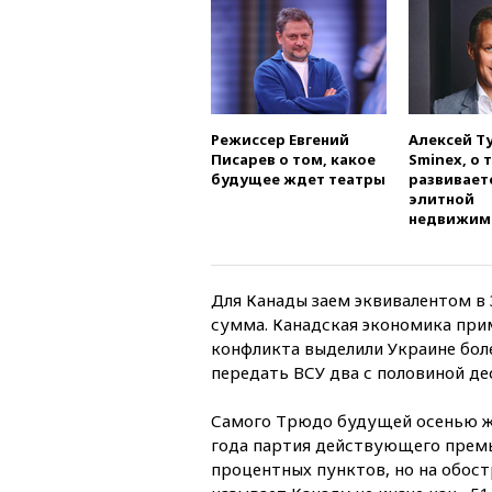
Режиссер Евгений
Алексей Т
Писарев о том, какое
Sminex, о 
будущее ждет театры
развивает
элитной
недвижим
Для Канады заем эквивалентом в 
сумма. Канадская экономика при
конфликта выделили Украине бол
передать ВСУ два с половиной де
Самого Трюдо будущей осенью ж
года партия действующего премь
процентных пунктов, но на обос