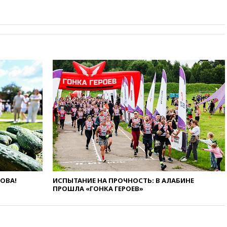
вчера, 21:26
Лидеры сборной
РФ по гимнастике получили
официальный отказ в визах от
Хорватии
вчера, 21:15
Пентагон
опубликовал 16 новых видео с
НЛО
вчера, 21:00
На границе
Украины с Польшей скопилось
свыше 6,5 тысячи грузовиков
вчера, 20:53
Швыдкой:
«Интервидение» точно
пройдет в 2026 году
вчера, 20:45
ПВО за день
сбила еще 75 украинских
беспилотников над Россией
ЛОВА!
ИСПЫТАНИЕ НА ПРОЧНОСТЬ: В АЛАБИНЕ
ПРОШЛА «ГОНКА ГЕРОЕВ»
вчера, 20:35
Велосипедист
погиб при атаке FPV-дрона в
Белгородской области
вчера, 20:30
Лидию Невзорову