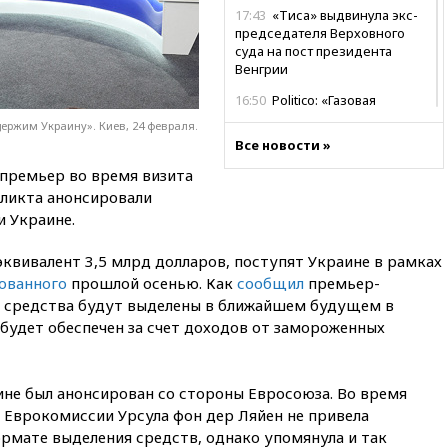
17:43
«Тиса» выдвинула экс-
председателя Верховного
суда на пост президента
Венгрии
16:50
Politico: «Газовая
авантюра Германии ставит под
ержим Украину». Киев, 24 февраля.
угрозу европейскую зиму»
Все новости »
16:16
Беспилотник взорвался
 премьер во время визита
вблизи газопровода в
ликта анонсировали
Болгарии
 Украине.
15:25
При атаке БПЛА в
Белгородской области погиб
 эквивалент 3,5 млрд долларов, поступят Украине в рамках
мирный житель
сованного
прошлой осенью. Как
сообщил
премьер-
14:54
В Аргентине умер отец
 средства будут выделены в ближайшем будущем в
футболиста Лионеля Месси
будет обеспечен за счет доходов от замороженных
14:43
Турция ограничила
судоходство в Черном море
не был анонсирован со стороны Евросоюза. Во время
14:20
Генпрокурором США
а Еврокомиссии Урсула фон дер Ляйен не привела
стал Тодд Бланш
рмате выделения средств, однако упомянула и так
13:37
Пляжи Геленджика