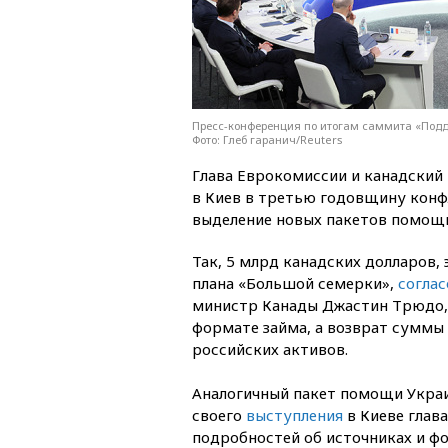
Пресс-конференция по итогам саммита «Подд
Фото: Глеб гаранич/Reuters
Глава Еврокомиссии и канадский
в Киев в третью годовщину конф
выделение новых пакетов помощи
Так, 5 млрд канадских долларов,
плана «Большой семерки»,
согла
министр Канады Джастин Трюдо,
формате займа, а возврат суммы 
российских активов.
Аналогичный пакет помощи Украи
своего
выступления
в Киеве глав
подробностей об источниках и фо