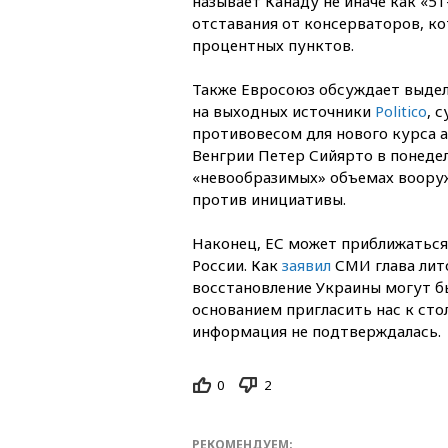
называет Канаду не иначе как «5
отставания от консерваторов, ко
процентных пунктов.
Также Евросоюз обсуждает выдел
на выходных источники
Politico
, 
противовесом для нового курса
Венгрии Петер Сийярто в понедел
«невообразимых» объемах вооруж
против инициативы.
Наконец, ЕС может приближаться
России. Как
заявил
СМИ глава лит
восстановление Украины могут б
основанием пригласить нас к сто
информация не подтверждалась.
0
2
РЕКОМЕНДУЕМ: