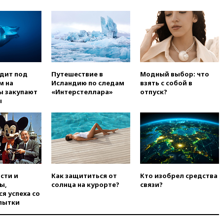
вчера, 22:45
Литовец
протаранил погранпункт при
попытке попасть в Россию
вчера, 22:28
Бессент
анонсировал скорое
соглашение о прекращении
огня США и Ирана
одит под
Путешествие в
Модный выбор: что
вчера, 22:15
Три человека
м на
Исландию по следам
взять с собой в
получили ножевые ранения
ы закупают
«Интерстеллара»
отпуск?
при нападении в Чехии
ы
вчера, 22:00
Путин поручил
выделить средства на новые
РЛС для Белгородской
области
вчера, 21:56
The Atlantic: Маск
отказал Украине в
использовании Starlink для
сти и
Как защититься от
Кто изобрел средства
атак вглубь РФ
ы,
солнца на курорте?
связи?
я успеха со
вчера, 21:35
После пожара на
пытки
складе в Брянске возбудили
уголовное дело