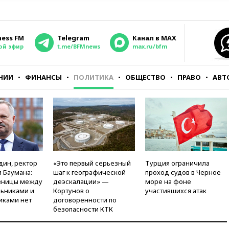
ness FM
Telegram
Канал в MAX
ой эфир
t.me/BFMnews
max.ru/bfm
НИИ
ФИНАНСЫ
ПОЛИТИКА
ОБЩЕСТВО
ПРАВО
АВТ
дин, ректор
«Это первый серьезный
Турция ограничила
 Баумана:
шаг к географической
проход судов в Черное
зницы между
деэскалации» —
море на фоне
ьниками и
Кортунов о
участившихся атак
иками нет
договоренности по
безопасности КТК