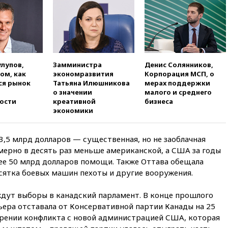
загорелся после падения
обломков дрона
08:57
Собянин сообщил о
девяти БПЛА, сбитых на
подлете к Москве
08:42
Силы ПВО сбили почти
улупов,
Замминистра
Денис Солянников,
400 БПЛА над российскими
том, как
экономразвития
Корпорация МСП, о
регионами
ся рынок
Татьяна Илюшникова
мерах поддержки
о значении
малого и среднего
08:16
Лукашенко призвал
ости
креативной
бизнеса
белорусов покупать избы в
экономики
селах
07:30
Нигерия стала
крупнейшим поставщиком
3,5 млрд долларов — существенная, но не заоблачная
авиатоплива в Европу
мерно в десять раз меньше американской, а США за годы
ее 50 млрд долларов помощи. Также Оттава обещала
06:30
США и Колумбия
сятка боевых машин пехоты и другие вооружения.
обсуждают координацию
усилий против наркотрафика
дут выборы в канадский парламент. В конце прошлого
05:30
ВМС Испании усилили
ера отставала от Консервативной партии Канады на 25
присутствие в Сеуте на фоне
миграционного кризиса
трении конфликта с новой администрацией США, которая