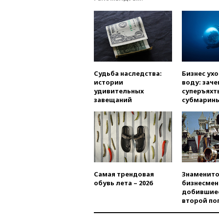
Судьба наследства:
Бизнес ух
истории
воду: заче
удивительных
суперъяхт
завещаний
субмарин
Самая трендовая
Знаменито
обувь лета – 2026
бизнесмен
добившиес
второй по