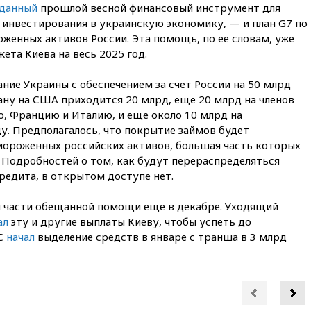
зданный
прошлой весной финансовый инструмент для
закрыты из-за опасности БПЛА
 инвестирования в украинскую экономику, — и план G7 по
13:03
Испания ввела
оженных активов России. Эта помощь, по ее словам, уже
погранконтроль для
та Киева на весь 2025 год.
итальянских туристов
12:27
Возгорание на Ильском
ние Украины с обеспечением за счет России на 50 млрд
НПЗ, вызванное атакой БПЛА,
ану на США приходится 20 млрд, еще 20 млрд на членов
потушили
ию, Францию и Италию, и еще около 10 млрд на
11:47
Суд оставил под
у. Предполагалось, что покрытие займов будет
арестом Rolls-Royce блогера
амороженных российских активов, большая часть которых
Лерчек
 Подробностей о том, как будут перераспределяться
11:07
При столкновении
редита, в открытом доступе нет.
катера и лодки под Самарой
погибли два человека
 части обещанной помощи еще в декабре. Уходящий
10:27
Движение по трассе
ал
эту и другие выплаты Киеву, чтобы успеть до
«Новороссия» восстановлено
ЕС
начал
выделение средств в январе с транша в 3 млрд
09:55
Силы ПВО перехватили
за утро 85 БПЛА над
территорией РФ
09:25
Ильский НПЗ на Кубани