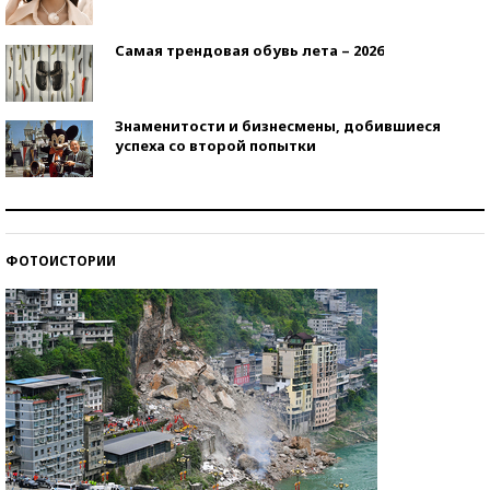
Самая трендовая обувь лета – 2026
Знаменитости и бизнесмены, добившиеся
успеха со второй попытки
Как защититься от солнца на курорте?
ФОТОИСТОРИИ
Кто изобрел средства связи?