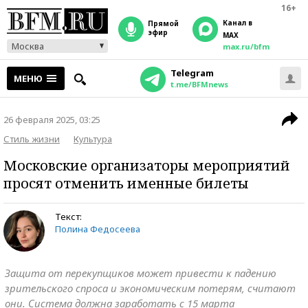
16+
Канал в
прямой
эфир
MAX
Москва
max.ru/bfm
Telegram
МЕНЮ
t.me/BFMnews
26 февраля 2025, 03:25
Стиль жизни
Культура
Московские организаторы мероприятий
просят отменить именные билеты
Текст:
Полина Федосеева
Защита от перекупщиков может привести к падению
зрительского спроса и экономическим потерям, считают
они. Система должна заработать с 15 марта