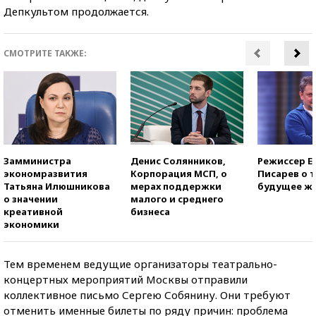
Депкультом продолжается.
СМОТРИТЕ ТАКЖЕ:
Замминистра
Денис Солянников,
Режиссер Е
экономразвития
Корпорация МСП, о
Писарев о т
Татьяна Илюшникова
мерах поддержки
будущее ж
о значении
малого и среднего
креативной
бизнеса
экономики
Тем временем ведущие организаторы театрально-
концертных мероприятий Москвы отправили
коллективное письмо Сергею Собянину. Они требуют
отменить именные билеты по ряду причин: проблема