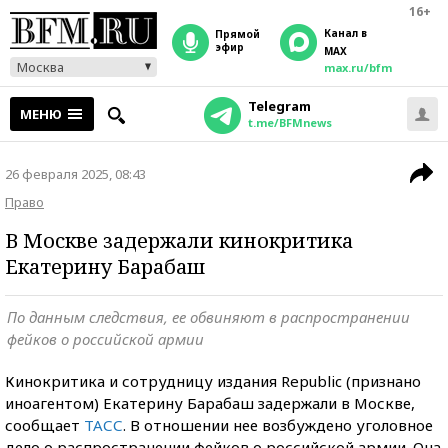
16+
Канал в
прямой
эфир
MAX
Москва
max.ru/bfm
Telegram
МЕНЮ
t.me/BFMnews
26 февраля 2025, 08:43
Право
В Москве задержали кинокритика
Екатерину Барабаш
По данным следствия, ее обвиняют в распространении
фейков о российской армии
Кинокритика и сотрудницу издания Republic (признано
иноагентом) Екатерину Барабаш задержали в Москве,
сообщает
ТАСС
. В отношении нее возбуждено уголовное
дело о распространении фейков о российской армии. Она