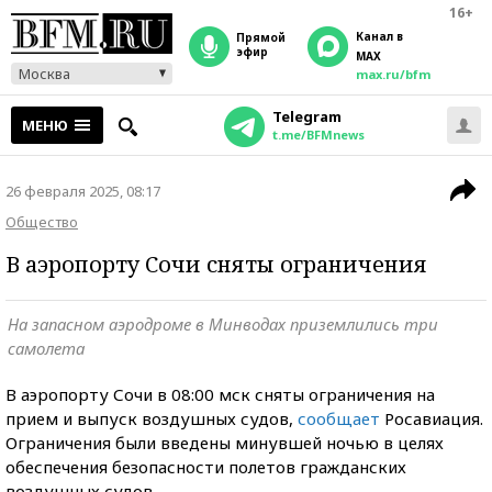
16+
Канал в
прямой
эфир
MAX
Москва
max.ru/bfm
Telegram
МЕНЮ
t.me/BFMnews
26 февраля 2025, 08:17
Общество
В аэропорту Сочи сняты ограничения
На запасном аэродроме в Минводах приземлились три
самолета
В аэропорту Сочи в 08:00 мск сняты ограничения на
прием и выпуск воздушных судов,
сообщает
Росавиация.
Ограничения были введены минувшей ночью в целях
обеспечения безопасности полетов гражданских
воздушных судов.