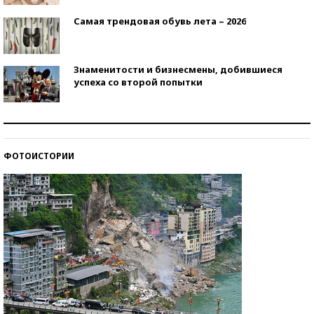
Самая трендовая обувь лета – 2026
Знаменитости и бизнесмены, добившиеся
успеха со второй попытки
Как защититься от солнца на курорте?
ФОТОИСТОРИИ
Кто изобрел средства связи?