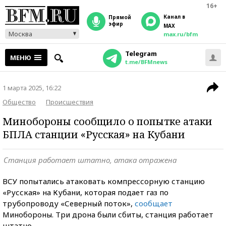
16+
Канал в
прямой
эфир
MAX
Москва
max.ru/bfm
Telegram
МЕНЮ
t.me/BFMnews
1 марта 2025, 16:22
Общество
Происшествия
Минобороны сообщило о попытке атаки
БПЛА станции «Русская» на Кубани
Станция работает штатно, атака отражена
ВСУ попытались атаковать компрессорную станцию
«Русская» на Кубани, которая подает газ по
трубопроводу «Северный поток»,
сообщает
Минобороны. Три дрона были сбиты, станция работает
штатно.