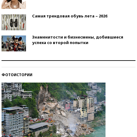
Самая трендовая обувь лета – 2026
Знаменитости и бизнесмены, добившиеся
успеха со второй попытки
Как защититься от солнца на курорте?
ФОТОИСТОРИИ
Кто изобрел средства связи?