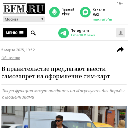
16+
Канал в
прямой
эфир
MAX
Москва
max.ru/bfm
Telegram
МЕНЮ
t.me/BFMnews
5 марта 2025, 19:52
Общество
В правительстве предлагают ввести
самозапрет на оформление сим-карт
Такую функцию могут внедрить на «Госуслугах» для борьбы
с мошенниками