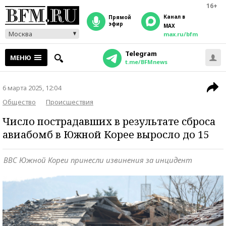
16+
Канал в
прямой
эфир
MAX
Москва
max.ru/bfm
Telegram
МЕНЮ
t.me/BFMnews
6 марта 2025, 12:04
Общество
Происшествия
Число пострадавших в результате сброса
авиабомб в Южной Корее выросло до 15
ВВС Южной Кореи принесли извинения за инцидент