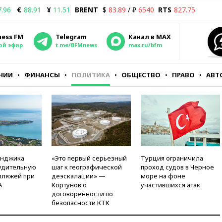
7.96
€
88.91
¥
11.51
BRENT
$
83.89
/ ₽
6540
RTS
827.75
ness FM
Telegram
Канал в MAX
ой эфир
t.me/BFMnews
max.ru/bfm
НИИ
ФИНАНСЫ
ПОЛИТИКА
ОБЩЕСТВО
ПРАВО
АВТ
енджика
«Это первый серьезный
Турция ограничила
удительную
шаг к географической
проход судов в Черное
пляжей при
деэскалации» —
море на фоне
А
Кортунов о
участившихся атак
договоренности по
безопасности КТК