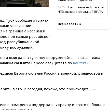
12:27
Возгорание на Ильском
НПЗ, вызванное атакой БПЛА,
потушили
д Туск сообщил о планах
11:47
Суд оставил под
Все новости »
ками увеличение
арестом Rolls-Royce блогера
 на границе с Россией и
Лерчек
овов он назвал российско-
11:07
При столкновении
ход республиканской
катера и лодки под Самарой
онку вооружений.
погибли два человека
10:27
Движение по трассе
ов и выиграть эту гонку вооружений», — сказал глава
«Новороссия» восстановлено
началом саммита Евросоюза (цитата по
Reuters
).
09:55
Силы ПВО перехватили
 единая Европа сильнее России в военной, финансовой и
за утро 85 БПЛА над
территорией РФ
09:25
Ильский НПЗ на Кубани
рить в это. И сегодня, похоже, это происходит», —
загорелся после падения
обломков дрона
08:57
Собянин сообщил о
вили о намерении поддержать Украину и тратить больше
девяти БПЛА, сбитых на
ния политики США.