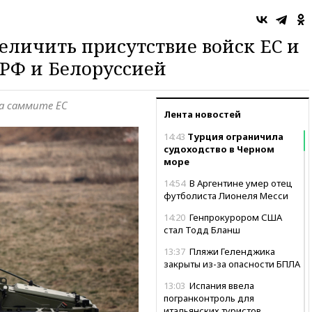
величить присутствие войск ЕС и
 РФ и Белоруссией
на саммите ЕС
Лента новостей
14:43
Турция ограничила
судоходство в Черном
море
14:54
В Аргентине умер отец
футболиста Лионеля Месси
14:20
Генпрокурором США
стал Тодд Бланш
13:37
Пляжи Геленджика
закрыты из-за опасности БПЛА
13:03
Испания ввела
погранконтроль для
итальянских туристов