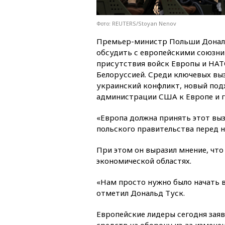
Фото: REUTERS/Stoyan Nenov
Премьер-министр Польши Дональ
обсудить с европейскими союзни
присутствия войск Европы и НАТО
Белоруссией. Среди ключевых выз
украинский конфликт, новый под
администрации США к Европе и г
«Европа должна принять этот выз
польского правительства перед 
При этом он выразил мнение, что
экономической областях.
«Нам просто нужно было начать ве
отметил Дональд Туск.
Европейские лидеры сегодня зая
средств на оборону из-за измене