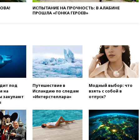
анонсировал скорое
ЛОВА!
ИСПЫТАНИЕ НА ПРОЧНОСТЬ: В АЛАБИНЕ
соглашение о прекращении
ПРОШЛА «ГОНКА ГЕРОЕВ»
огня США и Ирана
вчера, 22:15
Три человека
получили ножевые ранения
при нападении в Чехии
вчера, 22:00
Путин поручил
выделить средства на новые
РЛС для Белгородской
области
вчера, 21:56
The Atlantic: Маск
отказал Украине в
использовании Starlink для
одит под
Путешествие в
Модный выбор: что
атак вглубь РФ
м на
Исландию по следам
взять с собой в
ы закупают
«Интерстеллара»
отпуск?
вчера, 21:35
После пожара на
ы
складе в Брянске возбудили
уголовное дело
вчера, 21:26
Лидеры сборной
РФ по гимнастике получили
официальный отказ в визах от
Хорватии