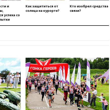
отпустить его с круглого стола
в Госдепе, чтобы «вести
сти и
Как защититься от
Кто изобрел средства
войну»
ы,
солнца на курорте?
связи?
я успеха со
01:35
Мигрант погиб при
пытки
попытке попасть из Марокко в
Сеуту на параплане
00:30
FT: ЕС не готов принять в
блок Украину из-за уровня
коррупции
вчера, 23:35
Лукашенко
объяснил экономическую
выгоду безвизового режима с
ЕС
вчера, 22:59
На башню
ресторана «Армения» в
Москве вернут утраченную
скульптуру балерины
вчера, 22:45
Литовец
протаранил погранпункт при
попытке попасть в Россию
вчера, 22:28
Бессент