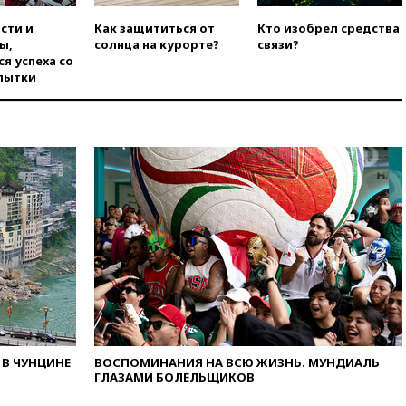
вчера, 21:15
Пентагон
сти и
Как защититься от
Кто изобрел средства
опубликовал 16 новых видео с
ы,
солнца на курорте?
связи?
НЛО
я успеха со
пытки
вчера, 21:00
На границе
Украины с Польшей скопилось
свыше 6,5 тысячи грузовиков
вчера, 20:53
Швыдкой:
«Интервидение» точно
пройдет в 2026 году
вчера, 20:45
ПВО за день
сбила еще 75 украинских
беспилотников над Россией
вчера, 20:35
Велосипедист
погиб при атаке FPV-дрона в
Белгородской области
вчера, 20:30
Лидию Невзорову
заочно арестовали по делу о
финансировании
В ЧУНЦИНЕ
ВОСПОМИНАНИЯ НА ВСЮ ЖИЗНЬ. МУНДИАЛЬ
экстремизма
ГЛАЗАМИ БОЛЕЛЬЩИКОВ
вчера, 20:20
Суд США