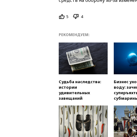
5
4
РЕКОМЕНДУЕМ:
Судьба наследства:
Бизнес ух
истории
воду: заче
удивительных
суперъяхт
завещаний
субмарин