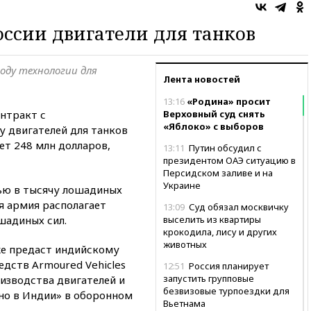
оссии двигатели для танков
оду технологии для
Лента новостей
13:16
«Родина» просит
нтракт с
Верховный суд снять
«Яблоко» с выборов
у двигателей для танков
ет 248 млн долларов,
13:11
Путин обсудил с
президентом ОАЭ ситуацию в
Персидском заливе и на
Украине
ью в тысячу лошадиных
я армия располагает
13:09
Суд обязал москвичку
шадиных сил.
выселить из квартиры
крокодила, лису и других
животных
же предаст индийскому
дств Armoured Vehicles
12:51
Россия планирует
запустить групповые
оизводства двигателей и
безвизовые турпоездки для
но в Индии» в оборонном
Вьетнама