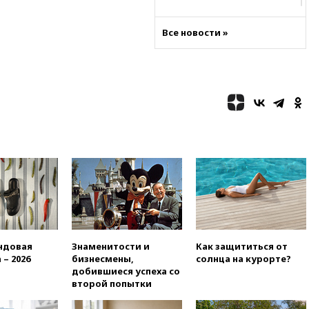
12:36
Экспорт растворимого
кофе из России достиг
Все новости »
рекордных показателей
12:30
Российские войска
взяли под контроль село
Анискино в Харьковской
области
12:15
Минцифры РФ не
планирует вводить
ограничения на доступ детей
в соцсети
11:58
Резаи: Иран не допустит
открытия второго маршрута в
Ормузском проливе
11:48
Жители Москвы и
Подмосковья сообщили о
ндовая
Знаменитости и
Как защититься от
громких взрывах
 – 2026
бизнесмены,
солнца на курорте?
11:41
ТПП предлагает
добившиеся успеха со
изменить процедуру
второй попытки
банкротства для
пострадавших от атак БПЛА