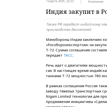
7 марта 2025, 22:22
Компании
Индия закупит в Р
Также РФ передаст индийскому зав
производства двигателей
Минобороны Индии заключило ко
«Рособоронэкспортом» на закупк
Т-72. Сумма соглашения составля
передает
ТАСС
.
Речь идет о двигателях мощност
сил. В настоящее время индийска
танками Т-72 мощностью 780 ло
В рамках соглашения Россия так
заводу тяжелых транспортных сре
Nigam Limited технологии для пр
продвижения инициативы «Сдела
секторе страны.