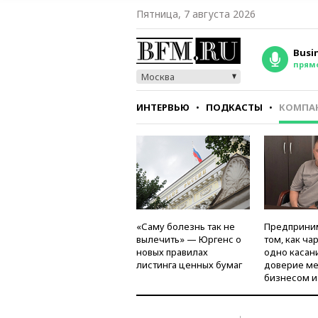
Пятница, 7 августа 2026
Busi
прям
Москва
ИНТЕРВЬЮ
ПОДКАСТЫ
КОМПА
СТИЛЬ
ТЕСТЫ
«Саму болезнь так не
Предприни
вылечить» — Юргенс о
том, как ча
новых правилах
одно касан
листинга ценных бумаг
доверие м
бизнесом и