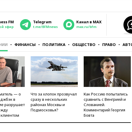
ness FM
Telegram
Канал в MAX
ой эфир
t.me/BFMnews
max.ru/bfm
НИИ
ФИНАНСЫ
ПОЛИТИКА
ОБЩЕСТВО
ПРАВО
АВТ
матель — о
Что за хлопок прозвучал
Как Россию попытались
рджбэк в
сразу в нескольких
сравнить с Венгрией и
ие разрушает
районах Москвы и
Словакией.
ежду
Подмосковья?
Комментарий Георгия
 клиентом
Бовта