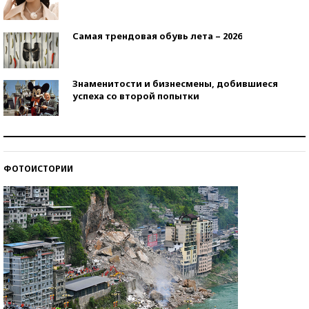
Самая трендовая обувь лета – 2026
Знаменитости и бизнесмены, добившиеся
успеха со второй попытки
Как защититься от солнца на курорте?
ФОТОИСТОРИИ
Кто изобрел средства связи?