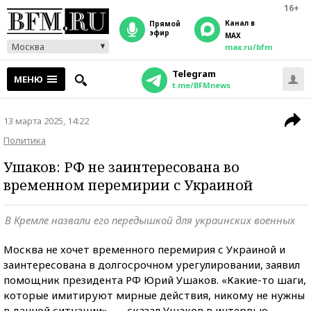
16+
Канал в
прямой
эфир
MAX
Москва
max.ru/bfm
Telegram
МЕНЮ
t.me/BFMnews
13 марта 2025, 14:22
Политика
Ушаков: РФ не заинтересована во
временном перемирии с Украиной
В Кремле назвали его передышкой для украинских военных
Москва не хочет временного перемирия с Украиной и
заинтересована в долгосрочном урегулировании, заявил
помощник президента РФ Юрий Ушаков. «Какие-то шаги,
которые имитируют мирные действия, никому не нужны
в данной ситуации», — сказал Ушаков в интервью