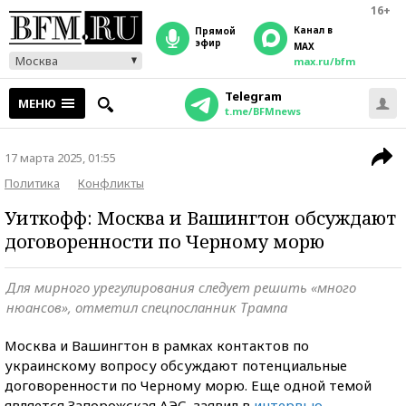
16+
Канал в
прямой
эфир
MAX
Москва
max.ru/bfm
Telegram
МЕНЮ
t.me/BFMnews
17 марта 2025, 01:55
Политика
Конфликты
Уиткофф: Москва и Вашингтон обсуждают
договоренности по Черному морю
Для мирного урегулирования следует решить «много
нюансов», отметил спецпосланник Трампа
Москва и Вашингтон в рамках контактов по
украинскому вопросу обсуждают потенциальные
договоренности по Черному морю. Еще одной темой
является Запорожская АЭС, заявил в
интервью