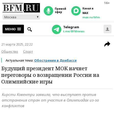
16+
Канал в
прямой
эфир
MAX
Москва
max.ru/bfm
Telegram
МЕНЮ
t.me/BFMnews
21 марта 2025, 22:22
Общество
Спорт
Актуальная тема:
Обострение в Донбассе
Будущий президент МОК начнет
переговоры о возвращении России на
Олимпийские игры
Кирсти Ковентри заявила, что выступает против
отстранения стран от участия в Олимпиадах из-за
конфликтов